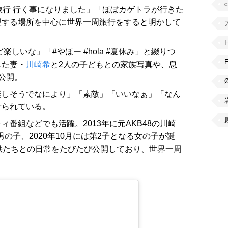
旅行 行く事になりました」「ほぼカゲトラが行きた
望する場所を中心に世界一周旅行をすると明かして
しいな」「#やほー #hola #夏休み」と綴りつ
した妻・
川崎希
と2人の子どもとの家族写真や、息
公開。
楽しそうでなにより」「素敵」「いいなぁ」「なん
せられている。
番組などでも活躍。2013年に元AKB48の川崎
男の子、2020年10月には第2子となる女の子が誕
、子供たちとの日常をたびたび公開しており、世界一周