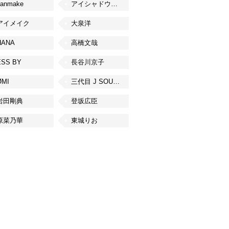
canmake
アイシャドウベース
アイメイク
大泉洋
HANA
高橋文哉
ESS BY
長谷川京子
ØMI
三代目 J SOUL BROTHERS from EXILE TRIBE
岩田剛典
登坂広臣
原菜乃華
東城りお