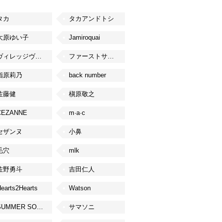
タカ
タカアンドトシ
大原ゆい子
Jamiroquai
ヴィレッジヴァンガード
ファーストサマーウイカ
指原莉乃
back number
佐藤健
槇原敬之
CEZANNE
m·a·c
セザンヌ
小鼻
毛穴
mlk
佐野勇斗
吉田仁人
earts2Hearts
Watson
SUMMER SONIC
サマソニ