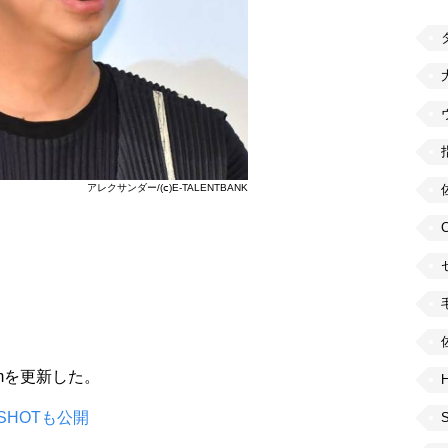
アレクサンダー/(ⅽ)E-TALENTBANK
ramを更新した。
H
HOTも公開