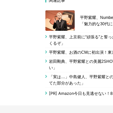
関連記事
平野紫耀、Numb
「魅力的な30代
平野紫耀、上京前に“頑張る”と誓
くるぞ」
平野紫耀、お酒のCMに初出演！東
岩田剛典、平野紫耀との美麗2SH
い」
「実は…」中島健人、平野紫耀との
てた部分があった」
[PR]
Amazon今日も見逃せない！8