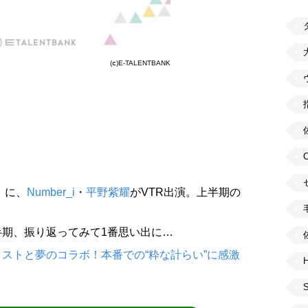
(ⅽ)E-TALENTBANK
』に、
Number_i
・
平野紫耀
がVTR出演。上半期の
期、振り返ってみて1番思い出に…
ストと夢のコラボ！本番での“粋な計らい”に感激
H