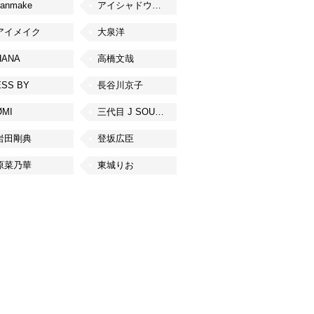
canmake
アイシャドウベース
アイメイク
大泉洋
HANA
高橋文哉
ESS BY
長谷川京子
ØMI
三代目 J SOUL BROTHERS from EXILE TRIBE
岩田剛典
登坂広臣
原菜乃華
東城りお