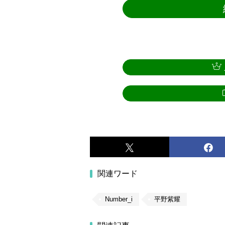
関連ワード
Number_i
平野紫耀