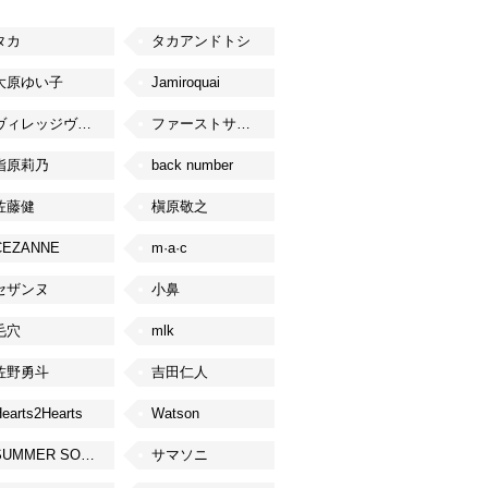
タカ
タカアンドトシ
大原ゆい子
Jamiroquai
ヴィレッジヴァンガード
ファーストサマーウイカ
指原莉乃
back number
佐藤健
槇原敬之
CEZANNE
m·a·c
セザンヌ
小鼻
毛穴
mlk
佐野勇斗
吉田仁人
earts2Hearts
Watson
SUMMER SONIC
サマソニ