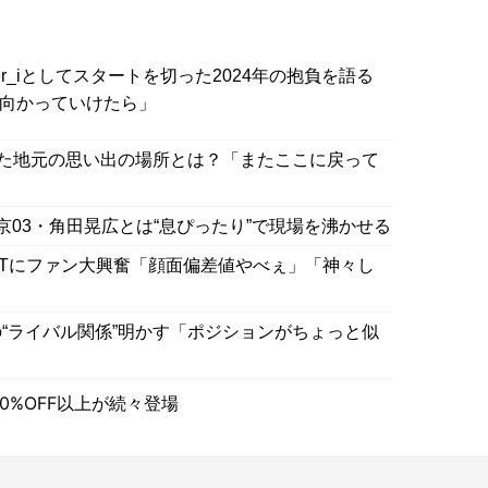
er_iとしてスタートを切った2024年の抱負を語る
に向かっていけたら」
った地元の思い出の場所とは？「またここに戻って
京03・角田晃広とは“息ぴったり”で現場を沸かせる
OTにファン大興奮「顔面偏差値やべぇ」「神々し
“ライバル関係”明かす「ポジションがちょっと似
0%OFF以上が続々登場