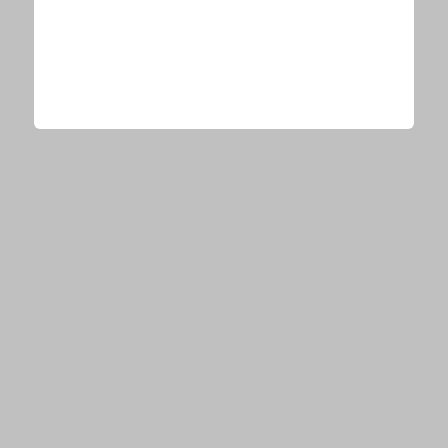
今、あなたにオススメ
宝くじ当選で貧乏女性が人生変えた実話
PR(合同会社デジタルファーム )