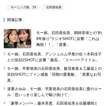
モーニング娘。'24
石田亜佑美
関連記事
モー娘。石田亜佑美、鞘師里保との“約
9年振り”ラジオSHOTに反響「これは
胸熱！！」「貴重」
モー娘。石田亜佑美、アンジュルム卒業の佐々木莉佳子
との笑顔2SHOTに反響「最高」「スーパーアイドル」
モー娘。卒業発表の石田亜佑美、飯窪春菜＆工藤遥との
笑顔SHOTにファン感激「同期の愛素敵」「貴重なお写
真」
道重さゆみ、モー娘。卒業発表の石田亜佑美に愛のエー
ル「思いっきり楽しんで駆け抜けて」
「豪華メンバー」藤本美貴、石田亜佑美＆佐藤優樹と