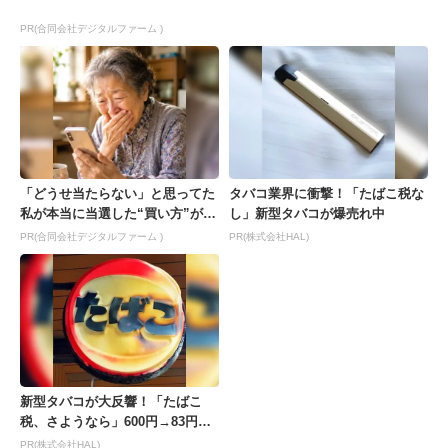
PR(合同会社デジタルファーム )
「どうせ当たらない」と思ってた
タバコ業界に衝撃！「たばこ税な
私が本当に当選した“買い方”がこ
し」新型タバコが爆売れ中
れ
PR(合同会社デジタルファーム )
PR(株式会社HAL)
新型タバコが大反響！「たばこ
税、さようなら」600円→83円の
新型が爆売れ
PR(株式会社HAL)