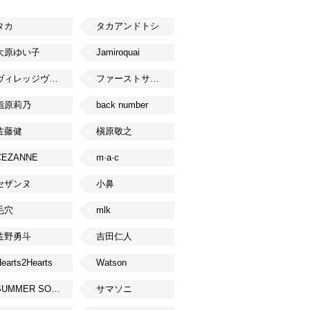
タカ
タカアンドトシ
大原ゆい子
Jamiroquai
ヴィレッジヴァンガード
ファーストサマーウイカ
指原莉乃
back number
佐藤健
槇原敬之
CEZANNE
m·a·c
セザンヌ
小鼻
毛穴
mlk
佐野勇斗
吉田仁人
earts2Hearts
Watson
SUMMER SONIC
サマソニ