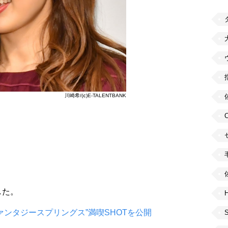
川崎希/(ⅽ)E-TALENTBANK
新した。
H
ンタジースプリングス”満喫SHOTを公開