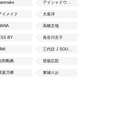
canmake
アイシャドウベース
アイメイク
大泉洋
HANA
高橋文哉
ESS BY
長谷川京子
ØMI
三代目 J SOUL BROTHERS from EXILE TRIBE
岩田剛典
登坂広臣
原菜乃華
東城りお