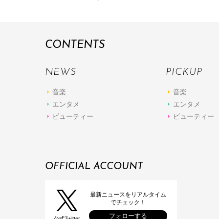
CONTENTS
NEWS
PICKUP
音楽
音楽
エンタメ
エンタメ
ビューティー
ビューティー
OFFICIAL ACCOUNT
最新ニュースをリアルタイム
でチェック！
フォローする
公式Twitter