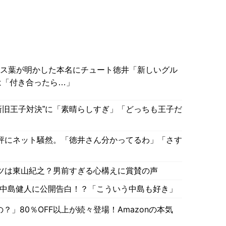
マリウス葉が明かした本名にチュート徳井「新しいグル
は「付き合ったら…」
の“新旧王子対決”に「素晴らしすぎ」「どっちも王子だ
one評にネット騒然。「徳井さん分かってるわ」「さす
”ルーツは東山紀之？男前すぎる心構えに賞賛の声
バーの中島健人に公開告白！？「こういう中島も好き」
」80％OFF以上が続々登場！Amazonの本気