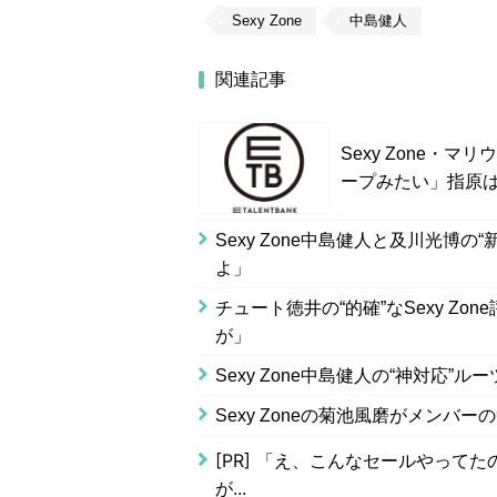
Sexy Zone
中島健人
関連記事
Sexy Zone・
ープみたい」指原
Sexy Zone中島健人と及川光博
よ」
チュート徳井の“的確”なSexy Z
が」
Sexy Zone中島健人の“神対応
Sexy Zoneの菊池風磨がメン
[PR]
「え、こんなセールやってたの？
が...