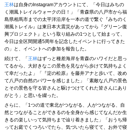
王林
は自身のInstagramアカウントにて、「今日はみちの
く潮風トレイルウォークの日！」「青森県の八戸市から福
島県相馬市までの太平洋沿岸を一本の道で繋ぐ『みちのく
潮風トレイル』は東日本大震災があってから『グリーン復
興プロジェクト』という取り組みの1つとして始まって、
今日は全区間開通5周年を記念したイベントに行ってきた
の」と、イベントへの参加を報告した。
続けて、「
王林
はずっと種差海岸を青森のハワイだと思っ
てるから、大好きなこの景色を見ながら歩けて気持ちよく
て幸だったよ」「『淀の松原』を藤井アナと歩いて、改め
て八戸の自然のパワーを感じました」「素敵な八戸の景色
とその景色を守る皆さんと駆けつけてくれた皆さんにあり
がとう」と思いを綴った。
さらに、「1つの道で東北がつながる、人がつながる、自
然とつながることができるのを全身から感じてなんだか生
きるの楽しいって気持ちまで辿り着きました」「おうち帰
ってお庭でくつろいでたら、気づいたら寝てて、お外で寝