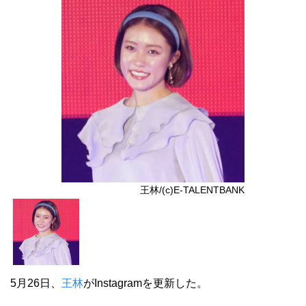
王林/(c)E-TALENTBANK
5月26日、
王林
がInstagramを更新した。