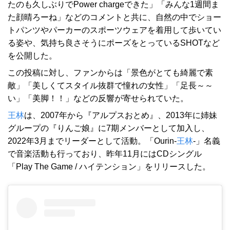
たのも久しぶりでPower chargeできた」「みんな1週間ま
た顔晴ろーね」などのコメントと共に、自然の中でショー
トパンツやパーカーのスポーツウェアを着用して歩いてい
る姿や、気持ち良さそうにポーズをとっているSHOTなど
を公開した。
この投稿に対し、ファンからは「景色がとても綺麗で素
敵」「美しくてスタイル抜群で憧れの女性」「足長～～
い」「美脚！！」などの反響が寄せられていた。
王林
は、2007年から『アルプスおとめ』、2013年に姉妹
グループの『りんご娘』に7期メンバーとして加入し、
2022年3月までリーダーとして活動。「Ourin-
王林
-」名義
で音楽活動も行っており、昨年11月にはCDシングル
「Play The Game / ハイテンション」をリリースした。