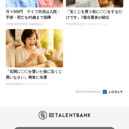
月々500円 ライフ共済は入院・
「宝くじを買う前に〇〇をするだ
手術・死亡を85歳まで保障
けです」7億当選者が続出
PR(愛知県共済生活協同組合)
PR(合同会社デジタルファーム )
「玄関に〇〇を置いた後に宝くじ
買いなさい」簡単に当選
PR(合同会社デジタルファーム )
Recommended by