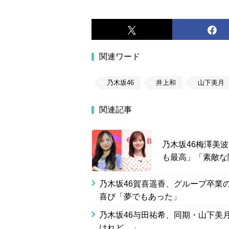
関連ワード
乃木坂46
井上和
山下美月
関連記事
乃木坂46梅澤美
も最高」「素敵な
乃木坂46賀喜遥香、グループ卒業
喜び「夢でもあった」
乃木坂46与田祐希、同期・山下美
けれど…」