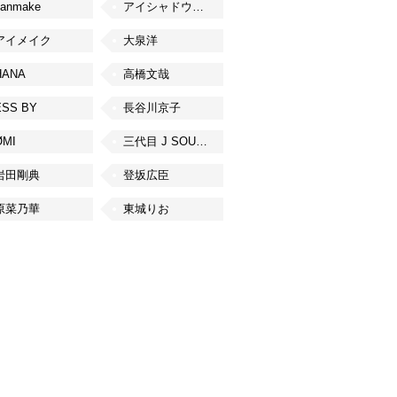
canmake
アイシャドウベース
アイメイク
大泉洋
HANA
高橋文哉
ESS BY
長谷川京子
ØMI
三代目 J SOUL BROTHERS from EXILE TRIBE
岩田剛典
登坂広臣
原菜乃華
東城りお