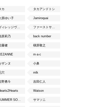
タカ
タカアンドトシ
大原ゆい子
Jamiroquai
ヴィレッジヴァンガード
ファーストサマーウイカ
指原莉乃
back number
佐藤健
槇原敬之
CEZANNE
m·a·c
セザンヌ
小鼻
毛穴
mlk
佐野勇斗
吉田仁人
earts2Hearts
Watson
SUMMER SONIC
サマソニ