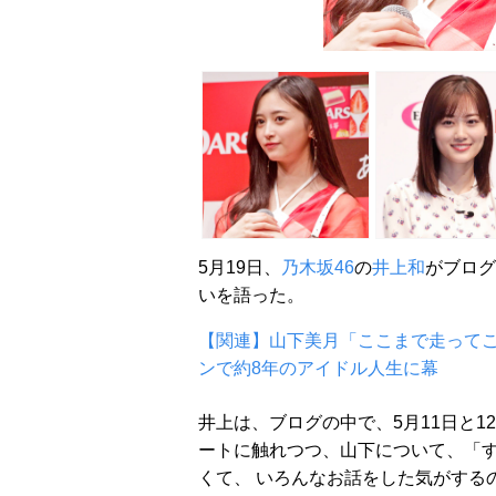
5月19日、
乃木坂46
の
井上和
がブログ
いを語った。
【関連】山下美月「ここまで走ってこ
ンで約8年のアイドル人生に幕
井上は、ブログの中で、5月11日と
ートに触れつつ、山下について、「
くて、 いろんなお話をした気がする