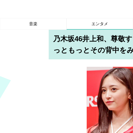
音楽
エンタメ
乃木坂46井上和、尊敬
っともっとその背中を