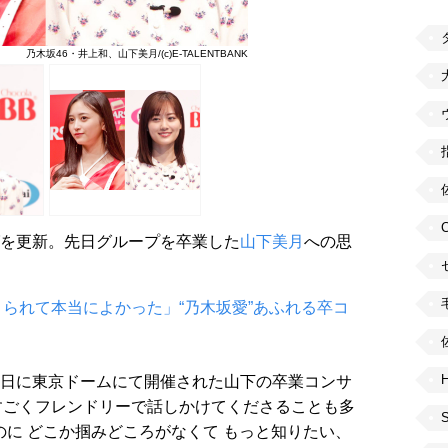
乃木坂46・井上和、山下美月/(c)E-TALENTBANK
を更新。先日グループを卒業した
山下美月
への思
られて本当によかった」“乃木坂愛”あふれる卒コ
H
12日に東京ドームにて開催された山下の卒業コンサ
すごくフレンドリーで話しかけてくださることも多
のに どこか掴みどころがなくて もっと知りたい、