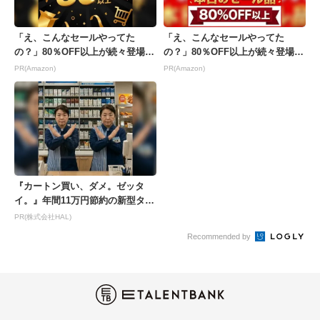
「え、こんなセールやってた
「え、こんなセールやってた
の？」80％OFF以上が続々登場！
の？」80％OFF以上が続々登場！
Amazonの本気が...
Amazonの本気が...
PR(Amazon)
PR(Amazon)
『カートン買い、ダメ。ゼッタ
イ。』年間11万円節約の新型タバ
コが爆売れ
PR(株式会社HAL)
Recommended by