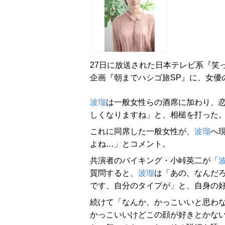
27日に放送された日本テレビ系『笑
企画『朝までハシゴ旅SP』に、女優
波瑠
は一般女性らの酒席に加わり、
しくなりますね」と、相槌を打った
これに同席した一般女性が、
波瑠
へ
よね…」とコメント。
共演者のバイキング・小峠英二が「
質問すると、
波瑠
は「あの、なんだ
です、自分のタイプが」と、自身の
続けて「なんか、かっこいいと思わ
かっこいいけどこの顔が好きとかな