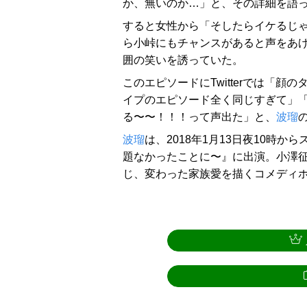
か、無いのか…」と、その詳細を語
すると女性から「そしたらイケるじ
ら小峠にもチャンスがあると声をあ
囲の笑いを誘っていた。
このエピソードにTwitterでは「
イプのエピソード全く同じすぎて」
る〜〜！！！って声出た」と、
波瑠
波瑠
は、2018年1月13日夜10時
題なかったことに〜』に出演。小澤征悦、
じ、変わった家族愛を描くコメディ