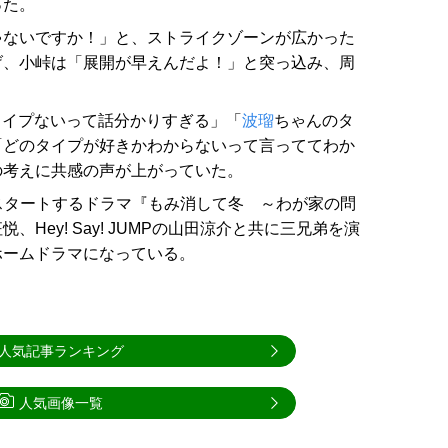
った。
ゃないですか！」と、ストライクゾーンが広かった
げ、小峠は「展開が早えんだよ！」と突っ込み、周
顔のタイプないって話分かりすぎる」「
波瑠
ちゃんのタ
「どのタイプが好きかわからないって言っててわか
の考えに共感の声が上がっていた。
からスタートするドラマ『もみ消して冬 ～わが家の問
Hey! Say! JUMPの山田涼介と共に三兄弟を演
ホームドラマになっている。
人気記事ランキング
人気画像一覧