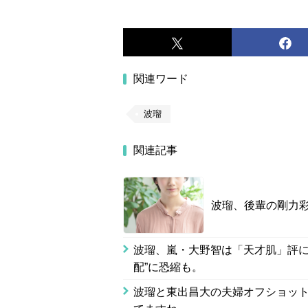
関連ワード
波瑠
関連記事
波瑠、後輩の剛力
波瑠、嵐・大野智は「天才肌」評に
配”に恐縮も。
波瑠と東出昌大の夫婦オフショッ