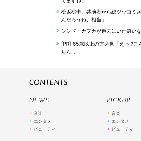
てますね」
松坂桃李、共演者から総ツッコミさ
んだろうね、相当」
シシド・カフカが過去にいた嫌い
[PR]
65歳以上の方必見「えっ!?
ちら...
CONTENTS
NEWS
PICKUP
音楽
音楽
エンタメ
エンタメ
ビューティー
ビューティー