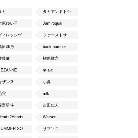
タカ
タカアンドトシ
大原ゆい子
Jamiroquai
ヴィレッジヴァンガード
ファーストサマーウイカ
指原莉乃
back number
佐藤健
槇原敬之
CEZANNE
m·a·c
セザンヌ
小鼻
毛穴
mlk
佐野勇斗
吉田仁人
earts2Hearts
Watson
SUMMER SONIC
サマソニ