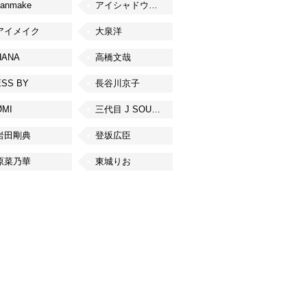
canmake
アイシャドウベース
アイメイク
大泉洋
HANA
高橋文哉
ESS BY
長谷川京子
ØMI
三代目 J SOUL BROTHERS from EXILE TRIBE
岩田剛典
登坂広臣
原菜乃華
東城りお