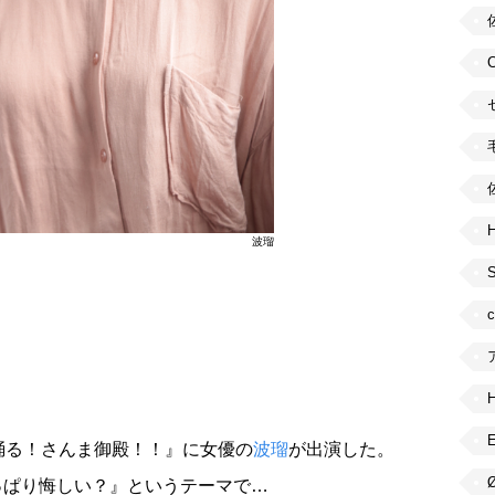
H
波瑠
踊る！さんま御殿！！』に女優の
波瑠
が出演した。
っぱり悔しい？』というテーマで…