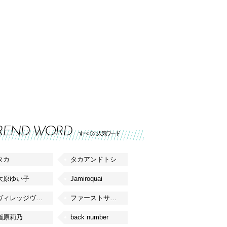
REND WORD
すべての人気ワード
タカ
タカアンドトシ
大原ゆい子
Jamiroquai
ヴィレッジヴァンガード
ファーストサマーウイカ
指原莉乃
back number