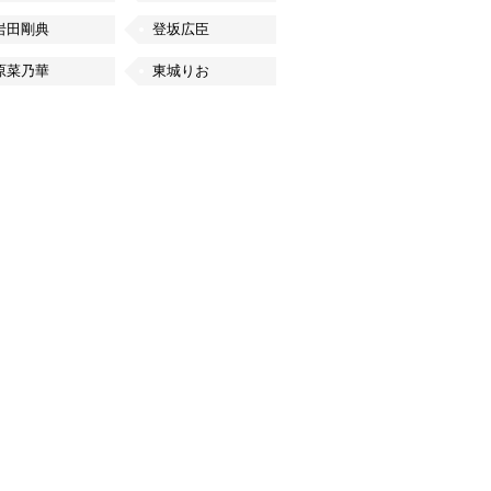
岩田剛典
登坂広臣
原菜乃華
東城りお