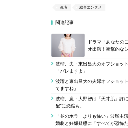
波瑠
総合エンタメ
関連記事
ドラマ「あなたの
オ出演！衝撃的な
波瑠、夫・東出昌大のオフショッ
「バレますよ」
波瑠と東出昌大の夫婦オフショッ
てますね」
波瑠、嵐・大野智は「天才肌」評に
配”に恐縮も。
「並のホラーよりも怖い」波瑠主
婚劇と妊娠疑惑に「すべてが恐怖