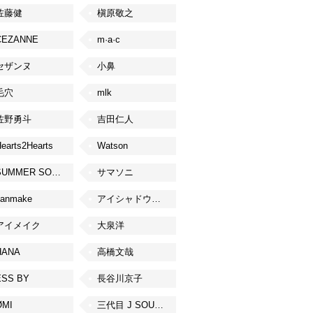
佐藤健
槇原敬之
CEZANNE
m·a·c
セザンヌ
小鼻
毛穴
mlk
佐野勇斗
吉田仁人
earts2Hearts
Watson
SUMMER SONIC
サマソニ
canmake
アイシャドウベース
アイメイク
大泉洋
HANA
高橋文哉
ESS BY
長谷川京子
ØMI
三代目 J SOUL BROTHERS from EXILE TRIBE