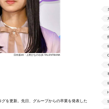
日向坂46・上村ひなの/(c)E-TALENTBANK
H
ログを更新。先日、グループからの卒業を発表した