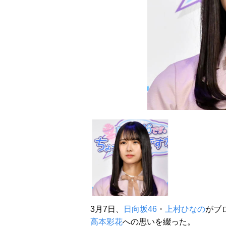
3月7日、
日向坂46
・
上村ひなの
がブ
高本彩花
への思いを綴った。