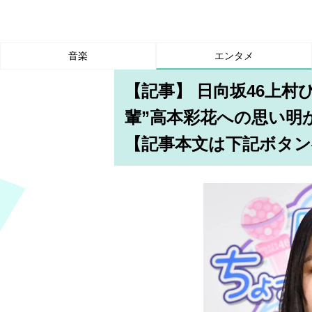
音楽
エンタメ
【記事】 日向坂46上
輩”高本彩花への思い明
【記事本文は下記ボタン