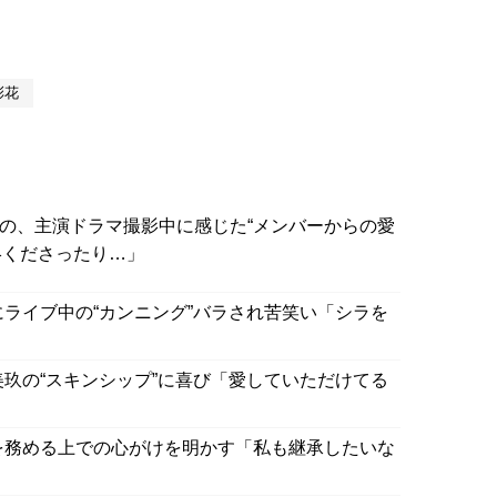
彩花
なの、主演ドラマ撮影中に感じた“メンバーからの愛
絡くださったり…」
にライブ中の“カンニング”バラされ苦笑い「シラを
美玖の“スキンシップ”に喜び「愛していただけてる
を務める上での心がけを明かす「私も継承したいな