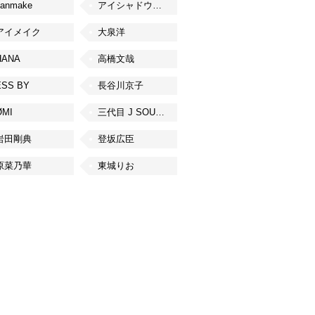
canmake
アイシャドウベース
アイメイク
大泉洋
HANA
高橋文哉
ESS BY
長谷川京子
ØMI
三代目 J SOUL BROTHERS from EXILE TRIBE
岩田剛典
登坂広臣
原菜乃華
東城りお