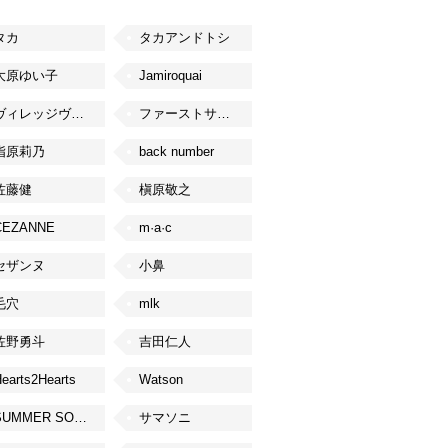
タカ
タカアンドトシ
大原ゆい子
Jamiroquai
ヴィレッジヴァンガード
ファーストサマーウイカ
指原莉乃
back number
佐藤健
槇原敬之
CEZANNE
m·a·c
セザンヌ
小鼻
毛穴
mlk
佐野勇斗
吉田仁人
earts2Hearts
Watson
SUMMER SONIC
サマソニ