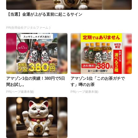
【当選】金運が上がる直前に起こるサイン
PR(合同会社デジタルファーム )
アマゾン1位の実績！380円で5日
アマゾン1位「このお茶ガチで
間お試し。
す」噂のお茶
PR(ハーブ健康本舗)
PR(ハーブ健康本舗)