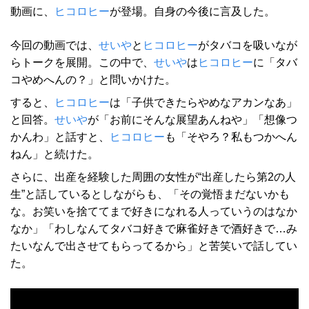
動画に、
ヒコロヒー
が登場。自身の今後に言及した。
今回の動画では、
せいや
と
ヒコロヒー
がタバコを吸いなが
らトークを展開。この中で、
せいや
は
ヒコロヒー
に「タバ
コやめへんの？」と問いかけた。
すると、
ヒコロヒー
は「子供できたらやめなアカンなあ」
と回答。
せいや
が「お前にそんな展望あんねや」「想像つ
かんわ」と話すと、
ヒコロヒー
も「そやろ？私もつかへん
ねん」と続けた。
さらに、出産を経験した周囲の女性が“出産したら第2の人
生”と話しているとしながらも、「その覚悟まだないかも
な。お笑いを捨ててまで好きになれる人っていうのはなか
なか」「わしなんてタバコ好きで麻雀好きで酒好きで…み
たいなんで出させてもらってるから」と苦笑いで話してい
た。