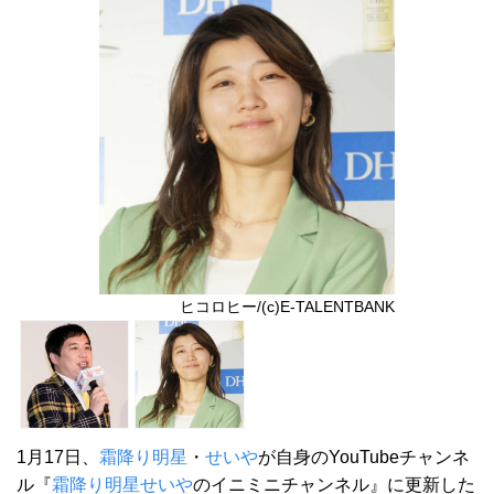
ヒコロヒー/(c)E-TALENTBANK
1月17日、
霜降り明星
・
せいや
が自身のYouTubeチャンネ
ル『
霜降り明星
せいや
のイニミニチャンネル』に更新した