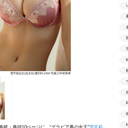
b
雪平莉左(C)光文社/週刊FLASH 写真◎中村和孝
の表紙・巻頭10ページに、“グラビア界の女王”
雪平莉