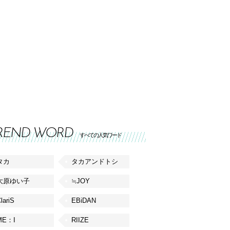
REND WORD
すべての人気ワード
タカ
タカアンドトシ
大原ゆい子
≒JOY
lariS
EBiDAN
ME：I
RIIZE