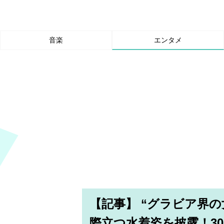
音楽
エンタメ
【記事】 “グラビア界
際立つ水着姿を披露！3