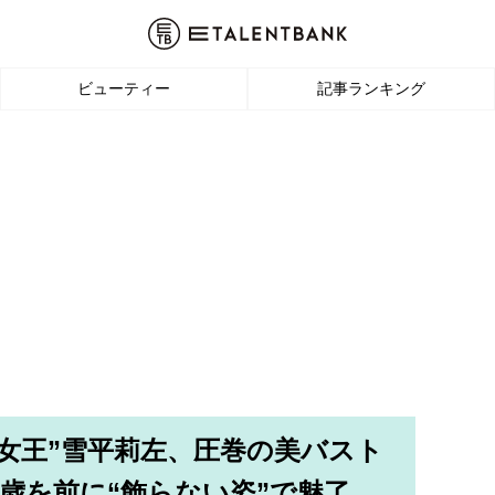
ビューティー
記事ランキング
の女王”雪平莉左、圧巻の美バスト
0歳を前に“飾らない姿”で魅了