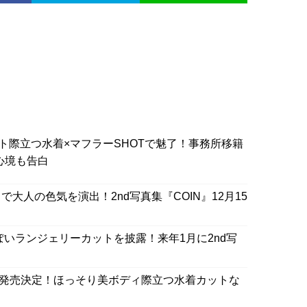
ト際立つ水着×マフラーSHOTで魅了！事務所移籍
心境も告白
大人の色気を演出！2nd写真集『COIN』12月15
ぽいランジェリーカットを披露！来年1月に2nd写
真集発売決定！ほっそり美ボディ際立つ水着カットな