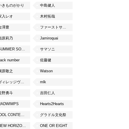
いきものがかり
中島健人
家入レオ
木村拓哉
金澤豊
ファーストサマーウイカ
指原莉乃
Jamiroquai
SUMMER SONIC
サマソニ
ack number
佐藤健
槇原敬之
Watson
ヴィレッジヴァンガード
mlk
佐野勇斗
吉田仁人
RADWIMPS
Hearts2Hearts
IDOL CONTENT EXPO
グラドル文化祭
NEW HORIZON FEST
ONE OR EIGHT