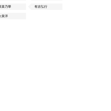
原菜乃華
有吉弘行
大泉洋