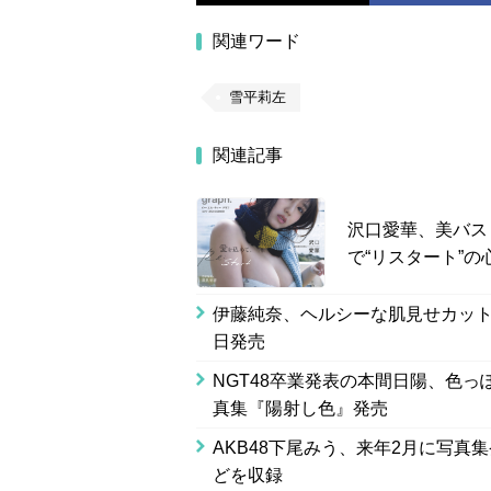
関連ワード
雪平莉左
関連記事
沢口愛華、美バス
で“リスタート”の
伊藤純奈、ヘルシーな肌見せカットで
日発売
NGT48卒業発表の本間日陽、色っ
真集『陽射し色』発売
AKB48下尾みう、来年2月に写
どを収録