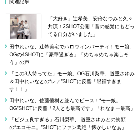
関連記事
「大好き」辻希美、安倍なつみと久々
共演！2SHOT公開「昔の感覚にもどっ
てる自分がいました」
田中れいな、辻希美宅でハロウィンパーティ！モー娘。
OGの4SHOTに「豪華過ぎる」「めちゃめちゃ楽しそ
う」の声
「この3人待ってた」モー娘。OG石川梨華、道重さゆみ
＆田中れいなとの“レア”SHOTに反響「眼福すぎま
す！！」
田中れいな、佐藤優樹と並んでピース！“モー娘。
OG”SHOTに反響「2人とも最高です」「れなまー最高」
「ビジュ良すぎる」石川梨華、 道重さゆみとの笑顔
の“エコモニ。”SHOTにファン悶絶「懐かしいなぁ」