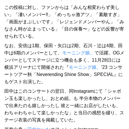
この投稿に対し、ファンからは「みんな相変わらず美し
い」「凄いメンバー!!」「めっちゃ激アツ」「素敵すぎ」
「画面がまぶしいです」「レジェンドメンバーやん」「み
なさん時が止まっている」「目の保養〜」などの反響が寄
せられている。
なお、安倍は1期、保田・矢口は2期、石川・辻は4期、田
中は6期のメンバーとして、
モーニング娘。
で活躍。OGメ
ンバーとしてステージに立つ機会も多く、11月28日には
横浜アリーナにて開催された『
モーニング娘。
’23 コンサ
ートツアー秋「Neverending Shine Show」SPECIAL』に
もゲスト出演した。
田中はこのコンサートの翌日、同Instagramにて「シャボ
ン玉も楽しかったし、おとめ組。も 半分本物のメンバー
で出来たのも嬉しかったし 彼と一緒にお店がしたいも、
わちゃわちゃして楽しかったな」と当日の感想を綴り、ス
テージ衣装の写真を掲載していた。