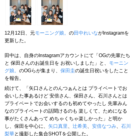
12月12日、元
モーニング娘。
の
田中れいな
がInstagramを
更新した。
田中は、自身のInstagramアカウントにて「OGの先輩たち
と 保田さんのお誕生日を お祝いしました」と、
モーニン
グ娘。
のOGらが集まり、
保田圭
の誕生日祝いをしたこと
を報告。
続けて、「矢口さんとのんつぁんとは プライベートでお
会いした事あるけど 安倍さん、保田さん、石川さんとは
プライベートでお会いするのも初めてやったし 先輩みん
なのプライベートの話聞けるのも 楽しくて、ためになる
事がたくさんあって めちゃくちゃ楽しかった」と明か
し、保田を中心に、
矢口真里
、
辻希美
、
安倍なつみ
、
石川
梨華
と撮影した集合SHOTを公開した。