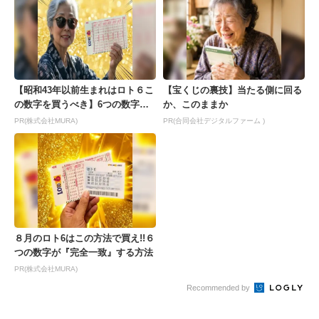
【昭和43年以前生まれはロト６こ
【宝くじの裏技】当たる側に回る
の数字を買うべき】6つの数字が
か、このままか
「完全一致」する方...
PR(株式会社MURA)
PR(合同会社デジタルファーム )
８月のロト6はこの方法で買え!!６
つの数字が『完全一致』する方法
PR(株式会社MURA)
Recommended by