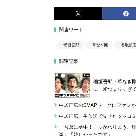
関連ワード
稲垣吾郎
草なぎ剛
香取慎
関連記事
稲垣吾郎・草なぎ
に「愛つまりすぎ
中居正広のSMAPトークにファン
中居正広、生放送で見せたツッコ
「吾郎に夢中！」ふかわりょう、
激」「嬉しかったです」