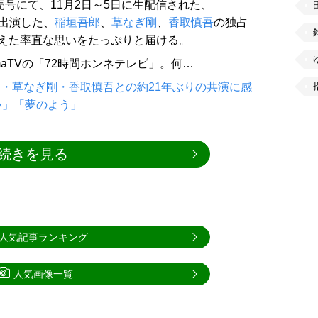
売号にて、11月2日～5日に生配信された、
に出演した、
稲垣吾郎
、
草なぎ剛
、
香取慎吾
の独占
えた率直な思いをたっぷりと届ける。
maTVの「72時間ホンネテレビ」。何…
郎・草なぎ剛・香取慎吾との約21年ぶりの共演に感
い」「夢のよう」
続きを見る
人気記事ランキング
人気画像一覧