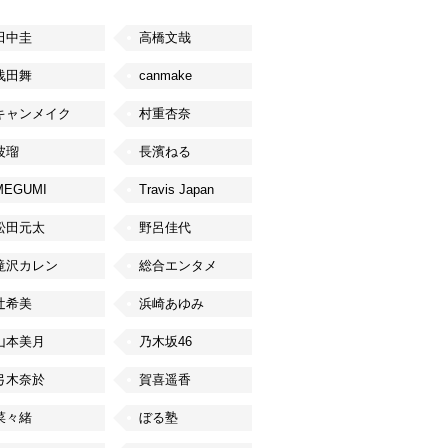
田中圭
高橋文哉
浅田舞
canmake
キャンメイク
村重杏奈
波瑠
長濱ねる
MEGUMI
Travis Japan
松田元太
野呂佳代
滝沢カレン
総合エンタメ
辻希美
浜崎あゆみ
山本美月
乃木坂46
弓木奈於
賀喜遥香
菜々緒
ぼる塾