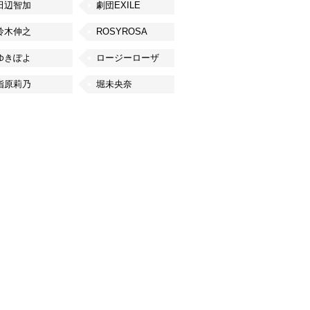
田辺智加
劇団EXILE
鈴木伸之
ROSYROSA
ゆきぽよ
ロージーローザ
指原莉乃
堀未央奈