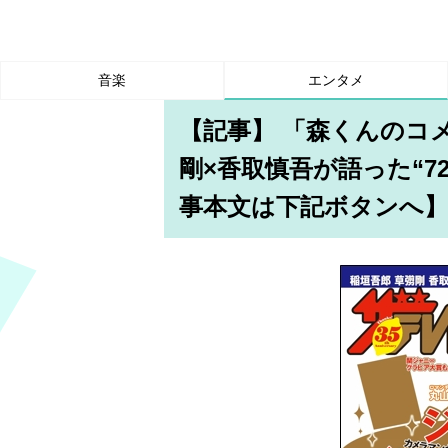
音楽
エンタメ
【記事】 「森くんのコ
剛×香取慎吾が語った“7
事本文は下記ボタンへ】