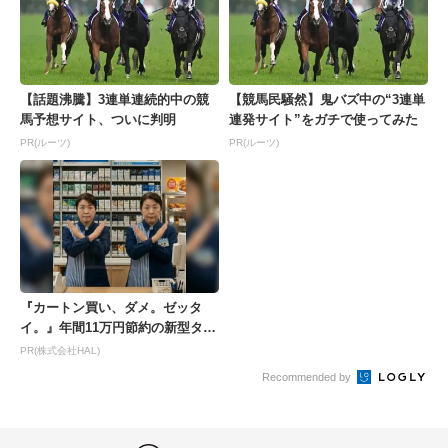
【話題沸騰】3連単連続的中の競
【競馬民騒然】鬼バズ中の“3連単
馬予想サイト、ついに判明
連発サイト”をガチで使ってみた
PR(ルーツ)
PR(ルーツ)
『カートン買い、ダメ。ゼッタ
イ。』年間11万円節約の新型タバ
コが爆売れ
PR(株式会社HAL)
Recommended by