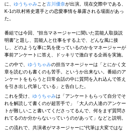
に、
ゆうちゃみ
こと
古川優奈
が出演。現在交際中である、
K-1の玖村将史選手との恋愛事情を暴露される場面があっ
た。
番組では今回、“担当マネージャーに聞いた芸能人取扱説
明書”と題し、芸能人と仕事をする上で、どんな風に接
し、どのような事に気を使っているのかをマネージャーが
事前アンケートに答え、ドッキリで激白する企画を実施。
この中で、
ゆうちゃみ
の担当マネージャーは「とにかく文
章を読むのも書くのも苦手。というか出来ない。番組のア
ンケートをもらうと日常会話の中に質問を入れ込んで答え
を引き出し代筆している」と告白した。
これを受け、
ゆうちゃみ
は「アンケートもらって自分でそ
れを解読して書くのが超苦手で」「大人の人達のアンケー
トが難しいこと書いてくださってるんで、何をまず質問さ
れてるのか分からないっていうのがあって」などと説明。
この流れで、共演者がマネージャーに“代筆は大変ではな