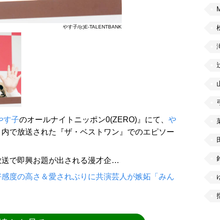
やす子/(c)E-TALENTBANK
やす子
のオールナイトニッポン0(ZERO)』にて、
や
』内で放送された『ザ・ベストワン』でのエピソー
放送で即興お題が出される漫才企…
好感度の高さ＆愛されぶりに共演芸人が嫉妬「みん