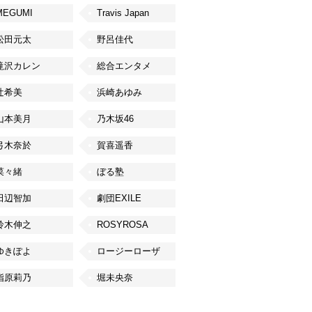
MEGUMI
Travis Japan
松田元太
野呂佳代
滝沢カレン
総合エンタメ
辻希美
浜崎あゆみ
山本美月
乃木坂46
弓木奈於
賀喜遥香
菜々緒
ぼる塾
田辺智加
劇団EXILE
鈴木伸之
ROSYROSA
ゆきぽよ
ロージーローザ
指原莉乃
堀未央奈