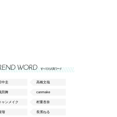
REND WORD
すべての人気ワード
田中圭
高橋文哉
浅田舞
canmake
キャンメイク
村重杏奈
波瑠
長濱ねる