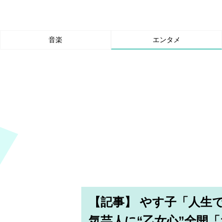
音楽
エンタメ
【記事】 やす子「人生
気芸人に“乙女心”全開