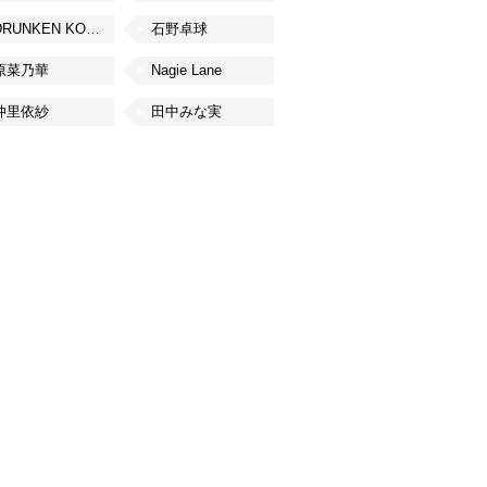
DRUNKEN KONG
石野卓球
原菜乃華
Nagie Lane
仲里依紗
田中みな実