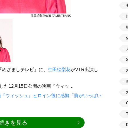
生田絵梨花/(c)E-TALENTBANK
系『めざましテレビ』に、
生田絵梨花
がVTR出演し
した12月15日公開の映画『ウィッ…
画『ウィッシュ』ヒロイン役に感慨「胸がいっぱい
C
続きを見る