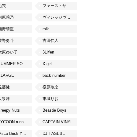
毛穴
ファーストサマーウイカ
指原莉乃
ヴィレッジヴァンガード
細野晴臣
mlk
佐野勇斗
吉田仁人
大原ゆい子
3Li¥en
SUMMER SONIC
X-girl
XLARGE
back number
佐藤健
槇原敬之
大泉洋
東城りお
reepy Nuts
Beastie Boys
TYCOON running
CAPTAIN VINYL
Disco Brick YOKOHAMA
DJ HASEBE