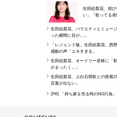
生田絵梨花、煌び
い」「歌ってる表
生田絵梨花、バラエティとミュージ
った瞬間に目が…」
「レジェンド級」生田絵梨花、西野七
感動の声「エモすぎる」
生田絵梨花、オードリー若林に「
がまったく…」
生田絵梨花、上白石萌歌との密着2
言葉が出ない」
[PR]
「持ち家を売る時のNG行為