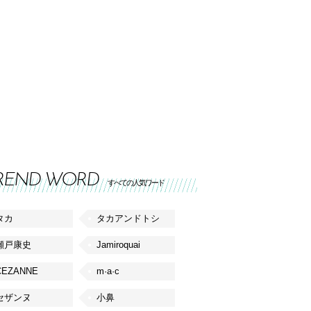
REND WORD
すべての人気ワード
タカ
タカアンドトシ
瀬戸康史
Jamiroquai
CEZANNE
m·a·c
セザンヌ
小鼻