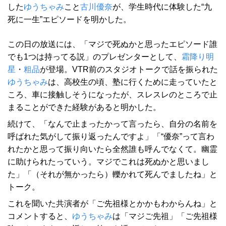
した
ゆうちゃみ
こと
古川優奈
が、学生時代に体験した“九
死に一生”エピソードを明かした。
この日の放送には、「マジで死ぬかと思ったエピソード誰
でも1つは持ってる説」のプレゼンターとして、
霜降り明
星
・
粗品
が登場。VTR前のスタジオトークで話を振られた
ゆうちゃみ
は、高校生の頃、塾に行くために走っていたと
ころ、車に接触しそうになったが、スレスレのところで止
まることができた経験があると明かした。
続けて、「なんで止まったかって言ったら、自分の名前を
呼ばれた気がして振り返ったんですよ」「“優奈”って言わ
れたかと思って振り向いたら全然誰も呼んでなくて。幽霊
に助けられたっていう。マジでこれは死ぬかと思いまし
た」「（それが無かったら）轢かれて死んでましたね」と
トーク。
これを聞いた共演者が「ご先祖様とかかもわからんね」と
コメントすると、
ゆうちゃみ
は「マジご先祖」「ご先祖様