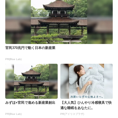
官民370兆円で動く日本の新産業
PR(Blue Lab)
みずほ×官民で進める新産業創出
【大人気】ひんやり冷感寝具で快
適な睡眠をあなたに。
PR(Blue Lab)
PR(アイリスプラザ)