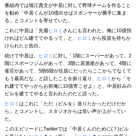
番組内では堀江貴文が中居に対して野球チームを作ること
を勧め「中居くんが10億出せばスポンサーが勝手に集ま
る」とコメントを寄せていた。
これに中居は「先週
ヒロミ
さんにも言われた。俺に10億預
ければビル建ててやるって」と、
ヒロミ
から投資を持ちか
けられたと告白。
続けて中居は、
ヒロミ
に対し「1階にスーパーがあって、2
階にスポーツジムがあって、3階に居酒屋があって、4階に
雀荘があって、5階6階が住居にだったらここからでなくて
もう最高だな」と話したことを振り返り、
ヒロミ
から「そ
れ建ててやっからお前俺に10億寄こせよ」と、中居好みの
ビルを建ててやると言われたのだと語った。
ヒロミ
はこれに「ただ（ビルを）造りたかっただけだか
ら」とコメントし、スタジオからは笑い声が上がってい
た。
このエピソードにTwitterでは「中居くんのために(？)ビル