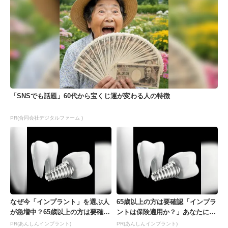
「SNSでも話題」60代から宝くじ運が変わる人の特徴
PR(合同会社デジタルファーム )
なぜ今「インプラント」を選ぶ人
65歳以上の方は要確認「インプラ
が急増中？65歳以上の方は要確
ントは保険適用か？」あなたに沿
認。抜けた歯の放置は...
った治療法や費用を...
PR(あんしんインプラント)
PR(あんしんインプラント)