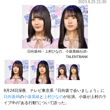
2023.9.25 21:30
日向坂46・上村ひなの、小坂菜緒/(c)E-
TALENTBANK
9月24日深夜、テレビ東京系『日向坂で会いましょう』に
日向坂46
の
小坂菜緒
と
上村ひなの
が出演。小坂が上村のラ
イブ中の“ある行動”について語った。