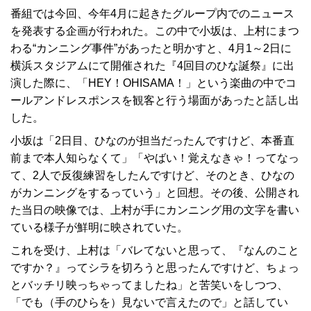
番組では今回、今年4月に起きたグループ内でのニュース
を発表する企画が行われた。この中で小坂は、上村にまつ
わる“カンニング事件”があったと明かすと、4月1～2日に
横浜スタジアムにて開催された『4回目のひな誕祭』に出
演した際に、「HEY！OHISAMA！」という楽曲の中でコ
ールアンドレスポンスを観客と行う場面があったと話し出
した。
小坂は「2日目、ひなのが担当だったんですけど、本番直
前まで本人知らなくて」「やばい！覚えなきゃ！ってなっ
て、2人で反復練習をしたんですけど、そのとき、ひなの
がカンニングをするっていう」と回想。その後、公開され
た当日の映像では、上村が手にカンニング用の文字を書い
ている様子が鮮明に映されていた。
これを受け、上村は「バレてないと思って、『なんのこと
ですか？』ってシラを切ろうと思ったんですけど、ちょっ
とバッチリ映っちゃってましたね」と苦笑いをしつつ、
「でも（手のひらを）見ないで言えたので」と話してい