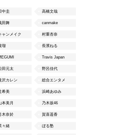
田中圭
高橋文哉
浅田舞
canmake
キャンメイク
村重杏奈
波瑠
長濱ねる
MEGUMI
Travis Japan
松田元太
野呂佳代
滝沢カレン
総合エンタメ
辻希美
浜崎あゆみ
山本美月
乃木坂46
弓木奈於
賀喜遥香
菜々緒
ぼる塾