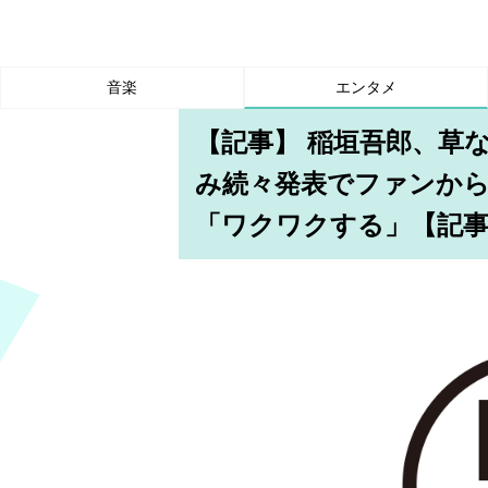
音楽
エンタメ
【記事】 稲垣吾郎、草
み続々発表でファンか
「ワクワクする」【記