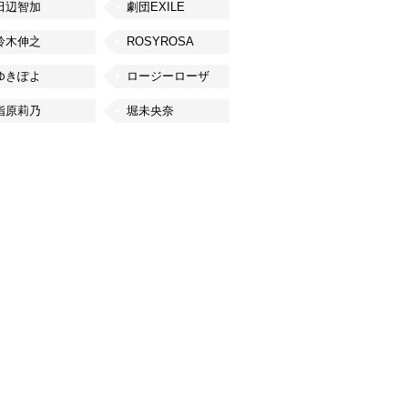
田辺智加
劇団EXILE
鈴木伸之
ROSYROSA
ゆきぽよ
ロージーローザ
指原莉乃
堀未央奈