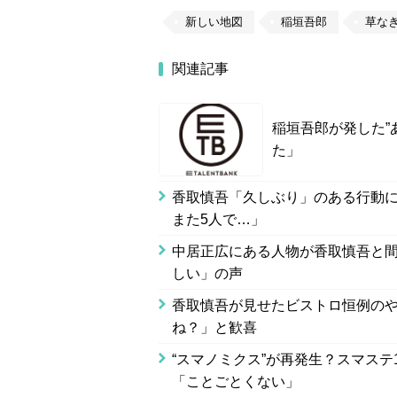
新しい地図
稲垣吾郎
草な
関連記事
稲垣吾郎が発した”
た」
香取慎吾「久しぶり」のある行動
また5人で…」
中居正広にある人物が香取慎吾と
しい」の声
香取慎吾が見せたビストロ恒例の
ね？」と歓喜
“スマノミクス”が再発生？スマステ
「ことごとくない」