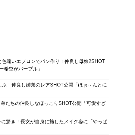
と色違いエプロンでパン作り！仲良し母娘2SHOT
ー希空がパープル」
んぶ！仲良し姉弟のレアSHOT公開「ほぉ～んとに
弟たちの仲良しなほっこりSHOT公開「可愛すぎ
合に驚き！長女が自身に施したメイク姿に「やっぱ