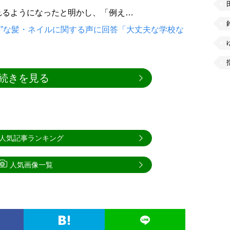
れるようになったと明かし、「例え…
手”な髪・ネイルに関する声に回答「大丈夫な学校な
続きを見る
人気記事ランキング
人気画像一覧