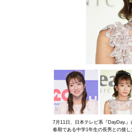
7月11日、日本テレビ系『DayDay.
春期である中学1年生の長男との接し