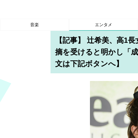
音楽
エンタメ
【記事】 辻希美、高1長
摘を受けると明かし「
文は下記ボタンへ】