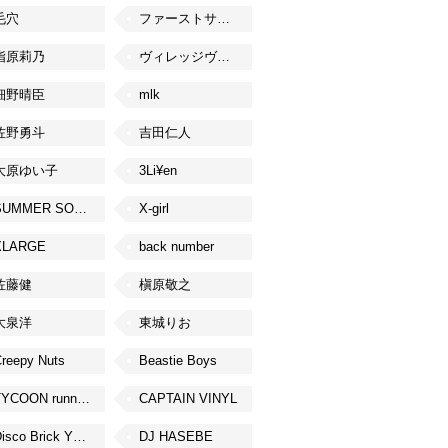
毛穴
ファーストサマーウイカ
指原莉乃
ヴィレッジヴァンガード
細野晴臣
mlk
佐野勇斗
吉田仁人
大原ゆい子
3Li¥en
SUMMER SONIC
X-girl
XLARGE
back number
佐藤健
槇原敬之
大泉洋
東城りお
reepy Nuts
Beastie Boys
TYCOON running
CAPTAIN VINYL
Disco Brick YOKOHAMA
DJ HASEBE