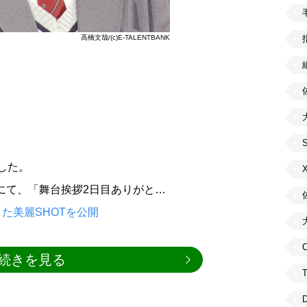
高橋文哉/(c)E-TALENTBANK
新した。
ントにて、「舞台挨拶2日目ありがと…
た美麗SHOTを公開
C
続きを見る