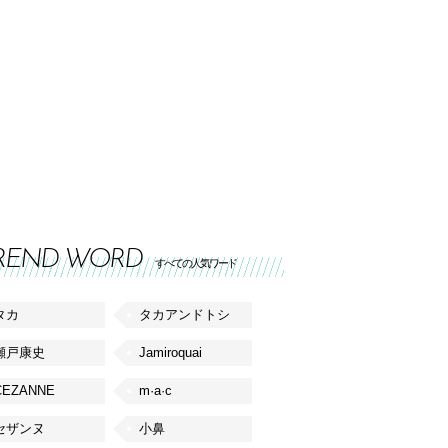
REND WORD
すべての人気ワード
タカ
タカアンドトシ
瀬戸康史
Jamiroquai
CEZANNE
m·a·c
セザンヌ
小鼻