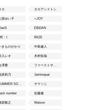
タカ
タカアンドトシ
大原ゆい子
≒JOY
lariS
EBiDAN
ME：I
RIIZE
いきものがかり
中島健人
家入レオ
木村拓哉
金澤豊
ファーストサマーウイカ
指原莉乃
Jamiroquai
SUMMER SONIC
サマソニ
ack number
佐藤健
槇原敬之
Watson