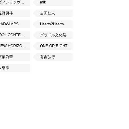
ヴィレッジヴァンガード
mlk
佐野勇斗
吉田仁人
RADWIMPS
Hearts2Hearts
IDOL CONTENT EXPO
グラドル文化祭
NEW HORIZON FEST
ONE OR EIGHT
原菜乃華
有吉弘行
大泉洋