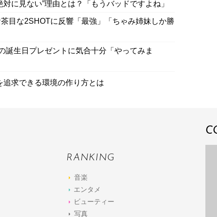
絶対に見ない”理由とは？「もうバッドですよね」
茶目な2SHOTに反響「最強」「ちゃみ姉妹しか勝
への誕生日プレゼントに気合十分「やってみま
を追求できる環境の作り方とは
C
RANKING
音楽
エンタメ
ビューティー
写真