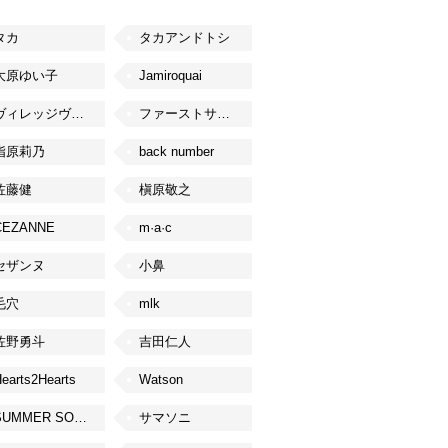
タカ
タカアンドトシ
大原ゆい子
Jamiroquai
ヴィレッジヴァンガード
ファーストサマーウイカ
指原莉乃
back number
佐藤健
槇原敬之
CEZANNE
m·a·c
セザンヌ
小鼻
毛穴
mlk
佐野勇斗
吉田仁人
earts2Hearts
Watson
SUMMER SONIC
サマソニ