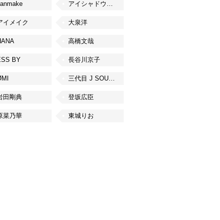
canmake
アイシャドウベース
アイメイク
大泉洋
HANA
高橋文哉
ESS BY
長谷川京子
ØMI
三代目 J SOUL BROTHERS from EXILE TRIBE
岩田剛典
登坂広臣
原菜乃華
東城りお