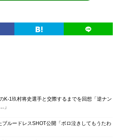
のK-1玖村将史選手と交際するまでを回想「逆ナン
…」
えたブルードレスSHOT公開「ボロ泣きしてもうたわ