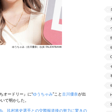
ゆうちゃみ（古川優奈）/(c)E-TALENTBANK
ちオードリー』に“
ゆうちゃみ
”こと
古川優奈
が出
H
ついて明かした。
み、玖村将史選手との交際報道後の努力に驚きの