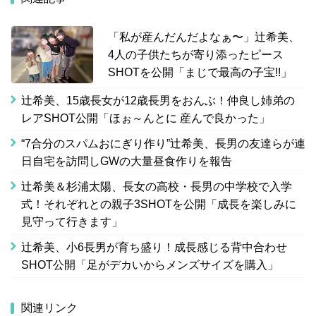
「私が産んだんだよなぁ〜」辻希美、
4人の子供たちが寄り添ったピース
SHOTを公開「まじで最高の子宝!!」
辻希美、15歳長女が12歳長男をおんぶ！仲良し姉弟の
レアSHOT公開「ほぉ～んとに 産んで良かった」
“7合分のスパムおにぎり作り”辻希美、長男の友達らが連
日自宅を訪問しGWの大量昼食作りを報告
辻希美＆杉浦太陽、長女の高校・長男の中学校で入学
式！それぞれとの親子3SHOTを公開「成長を楽しみに
見守って行きます」
辻希美、小6長男が育ち盛り！成長感じる背中合わせ
SHOT公開「足がデカいからメンズサイズを購入」
関連リンク