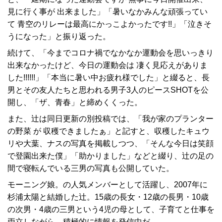
見に行く事が 出来ました」「暑いなかみんな頑張ってい
て 青空のリレーは最高にかっこよかったです!!」「泣きそ
うになった」と振り返った。
続けて、「今までコロナ禍でなかなか運動会を思いっきり
出来なかったけど、今日の運動会は 凄く見応えがありま
した!!!!!!」「本当に暑い中お疲れ様でした」と綴ると、長
男とその友人たちと思われる男子3人のピースSHOTを公
開し、「ザ、青春」と締めくくった。
また、辻は同日更新の別投稿では、「我が家のプランター
の野菜 が 収穫できましたぁ」と記すと、収穫したキュウ
リや大葉、ナスの写真を掲載しつつ、「そんな今日は笑顔
で登園出来た僕」「助かりました」などと綴り、辻の足の
間で寝転んでいる三男の写真も公開していた。
モーニング娘。の人気メンバーとして活躍し、2007年に
杉浦太陽と結婚した辻。15歳の長女・12歳の長男・10歳
の次男・4歳の三男という4児の母として、子育てと仕事を
両立しながら、積極的に情報を発信中だ。