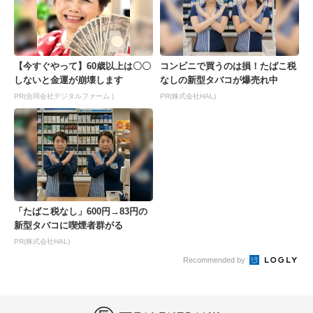
【今すぐやって】60歳以上は〇〇
コンビニで買うのは損！たばこ税
しないと金運が崩壊します
なしの新型タバコが爆売れ中
PR(合同会社デジタルファーム )
PR(株式会社HAL)
「たばこ税なし」600円→83円の
新型タバコに喫煙者群がる
PR(株式会社HAL)
Recommended by