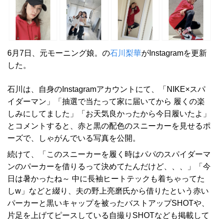
6月7日、元モーニング娘。の
石川梨華
がInstagramを更新
した。
石川は、自身のInstagramアカウントにて、「NIKE×スパ
イダーマン」「抽選で当たって家に届いてから 履くの楽
しみにしてました」「お天気良かったから今日履いたよ」
とコメントすると、赤と黒の配色のスニーカーを見せるポ
ーズで、しゃがんでいる写真を公開。
続けて、「このスニーカーを履く時はパパのスパイダーマ
ンのパーカーを借りるって決めてたんだけど、、、」「今
日は暑かったね～ 中に長袖ヒートテックも着ちゃってた
しw」などと綴り、夫の野上亮磨氏から借りたという赤い
パーカーと黒いキャップを被ったバストアップSHOTや、
片足を上げてピースしている自撮りSHOTなども掲載して