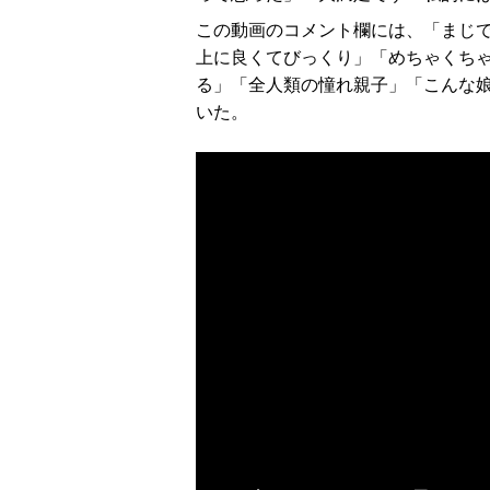
この動画のコメント欄には、「まじで
上に良くてびっくり」「めちゃくち
る」「全人類の憧れ親子」「こんな
いた。