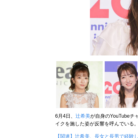
6月4日、
辻希美
が自身のYouTub
イクを施した姿が反響を呼んでいる
【関連】辻希美、長女と長男で経験し