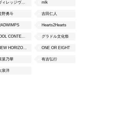
ヴィレッジヴァンガード
mlk
佐野勇斗
吉田仁人
RADWIMPS
Hearts2Hearts
IDOL CONTENT EXPO
グラドル文化祭
NEW HORIZON FEST
ONE OR EIGHT
原菜乃華
有吉弘行
大泉洋