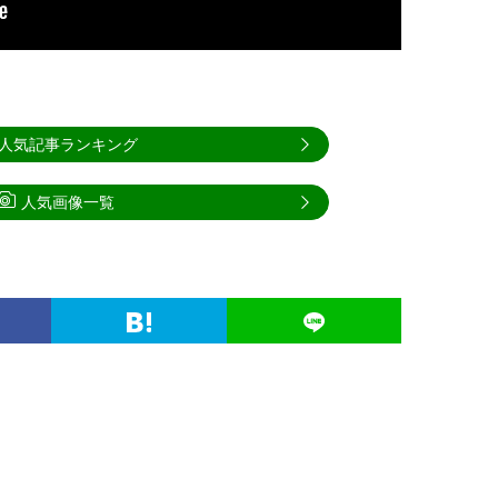
人気記事ランキング
人気画像一覧