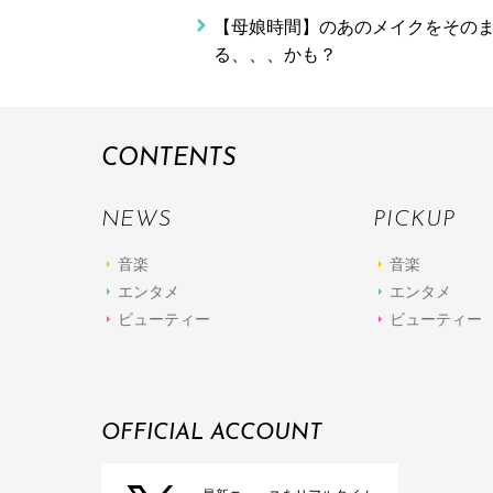
【母娘時間】のあのメイクをその
る、、、かも？
CONTENTS
NEWS
PICKUP
音楽
音楽
エンタメ
エンタメ
ビューティー
ビューティー
OFFICIAL ACCOUNT