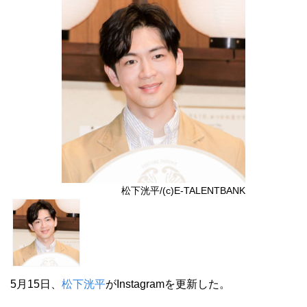
松下洸平/(c)E-TALENTBANK
5月15日、
松下洸平
がInstagramを更新した。