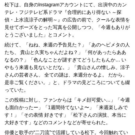
松下は、自身のInstagramアカウントにて、出演中のカン
テレ・フジテレビ系ドラマ『合理的にあり得ない ～探
偵・上水流涼子の解明～』の広告の前で、クールな表情を
見せてポーズをとった写真を公開しつつ、「今週もありが
とうございました」とコメント。
続けて、「ねね、来週の予告見た？」「あのヘビメタの人
たち、 貴山と久実ちゃんだよね？」「何があったらああ
なるの？」「色んなことが謎すぎてどうしたもんか… い
やもう来週も見ないとだな。」「貴山さんの憎しみ、涼子
さんの芸者さん、 全ての謎は、来週分かるよ。 だから、
是非ご覧ください。」と、ドラマの見どころについても綴
っていた。
この投稿に対し、ファンからは「キメ顔可愛い…」「今週
も面白かったー」「1週間待てないよ〜」「来週楽しみで
す！」「その表情 好きです」「松下さんの演技、本当に
大好きです」などのコメントなどが寄せられた。
俳優と歌手の“二刀流”で活躍している松下。今回触れてい