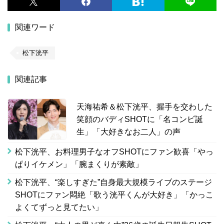
関連ワード
松下洸平
関連記事
天海祐希＆松下洸平、握手を交わした
笑顔のバディSHOTに「名コンビ誕
生」「大好きなお二人」の声
松下洸平、お料理男子なオフSHOTにファン歓喜「やっ
ぱりイケメン」「腕まくりが素敵」
松下洸平、“楽しすぎた”自身最大規模ライブのステージ
SHOTにファン悶絶「歌う洸平くんが大好き」「かっこ
よくてずっと見てたい」