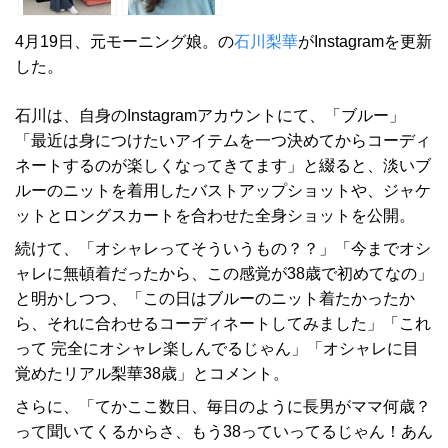
4月19日、元モーニング娘。の
石川梨華
がInstagramを更新
した。
石川は、自身のInstagramアカウントにて、「ブルー」
「最近は身につけたいアイテムを一つ決めてからコーディ
ネートするのが楽しくなってきてます」と綴ると、淡いブ
ルーのニットを着用したバストアップショットや、ジャケ
ットとロングスカートを合わせた全身ショットを公開。
続けて、「オシャレってそういうもの？？」「今までオシ
ャレに無頓着だったから、この感覚が38歳で初めてなの」
と明かしつつ、「この日はブルーのニット着たかったか
ら、それに合わせるコーディネートしてみました」「これ
って 完全にオシャレ楽しんでるじゃん」「オシャレに目
覚めたリアル梨華38歳」とコメント。
さらに、「てかここ数日、毎日のように長男がママ何歳？
って聞いてくるからさ、もう38っていってるじゃん！あん