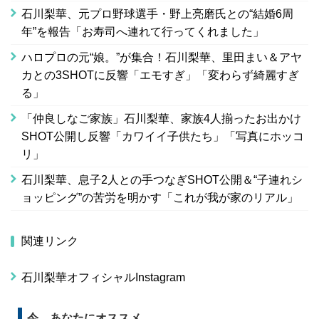
石川梨華、元プロ野球選手・野上亮磨氏との“結婚6周
年”を報告「お寿司へ連れて行ってくれました」
ハロプロの元“娘。”が集合！石川梨華、里田まい＆アヤ
カとの3SHOTに反響「エモすぎ」「変わらず綺麗すぎ
る」
「仲良しなご家族」石川梨華、家族4人揃ったお出かけ
SHOT公開し反響「カワイイ子供たち」「写真にホッコ
リ」
石川梨華、息子2人との手つなぎSHOT公開＆“子連れシ
ョッピング”の苦労を明かす「これが我が家のリアル」
関連リンク
石川梨華オフィシャルInstagram
今、あなたにオススメ