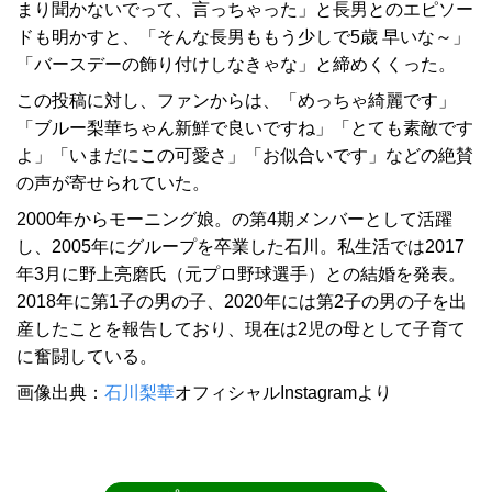
まり聞かないでって、言っちゃった」と長男とのエピソー
ドも明かすと、「そんな長男ももう少しで5歳 早いな～」
「バースデーの飾り付けしなきゃな」と締めくくった。
この投稿に対し、ファンからは、「めっちゃ綺麗です」
「ブルー梨華ちゃん新鮮で良いですね」「とても素敵です
よ」「いまだにこの可愛さ」「お似合いです」などの絶賛
の声が寄せられていた。
2000年からモーニング娘。の第4期メンバーとして活躍
し、2005年にグループを卒業した石川。私生活では2017
年3月に野上亮磨氏（元プロ野球選手）との結婚を発表。
2018年に第1子の男の子、2020年には第2子の男の子を出
産したことを報告しており、現在は2児の母として子育て
に奮闘している。
画像出典：
石川梨華
オフィシャルInstagramより