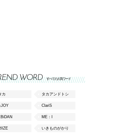
REND WORD
すべての人気ワード
タカ
タカアンドトシ
≒JOY
ClariS
EBiDAN
ME：I
IIZE
いきものがかり