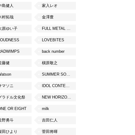
中島健人
家入レオ
木村拓哉
金澤豊
大原ゆい子
FULL METAL JAPAN 2026
LOUDNESS
LOVEBITES
RADWIMPS
back number
佐藤健
槇原敬之
Watson
SUMMER SONIC
サマソニ
IDOL CONTENT EXPO
グラドル文化祭
NEW HORIZON FEST
ONE OR EIGHT
milk
佐野勇斗
吉田仁人
桜田ひより
菅田将暉