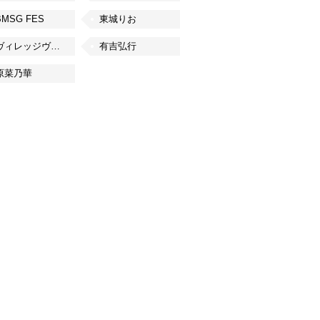
BMSG FES
東城りお
ヴィレッジヴァンガード
有吉弘行
原菜乃華