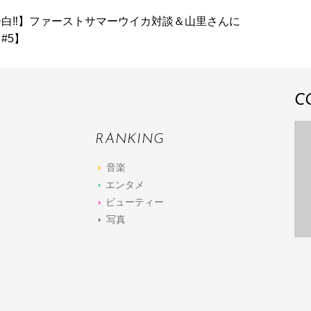
白‼】ファーストサマーウイカ対談＆山里さんに
#5】
C
RANKING
音楽
エンタメ
ビューティー
写真