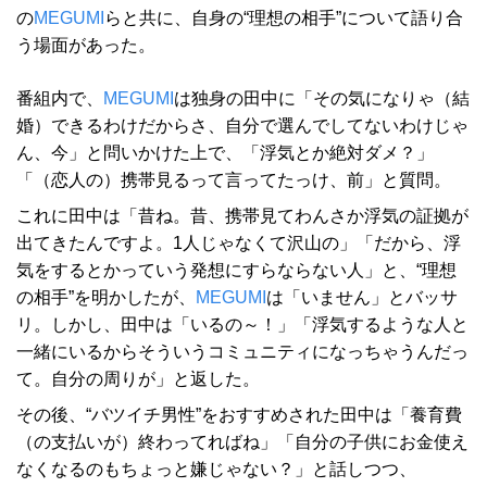
の
MEGUMI
らと共に、自身の“理想の相手”について語り合
う場面があった。
番組内で、
MEGUMI
は独身の田中に「その気になりゃ（結
婚）できるわけだからさ、自分で選んでしてないわけじゃ
ん、今」と問いかけた上で、「浮気とか絶対ダメ？」
「（恋人の）携帯見るって言ってたっけ、前」と質問。
これに田中は「昔ね。昔、携帯見てわんさか浮気の証拠が
出てきたんですよ。1人じゃなくて沢山の」「だから、浮
気をするとかっていう発想にすらならない人」と、“理想
の相手”を明かしたが、
MEGUMI
は「いません」とバッサ
リ。しかし、田中は「いるの～！」「浮気するような人と
一緒にいるからそういうコミュニティになっちゃうんだっ
て。自分の周りが」と返した。
その後、“バツイチ男性”をおすすめされた田中は「養育費
（の支払いが）終わってればね」「自分の子供にお金使え
なくなるのもちょっと嫌じゃない？」と話しつつ、