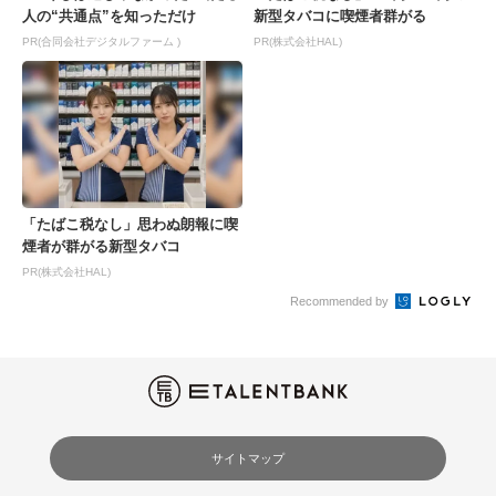
人の“共通点”を知っただけ
新型タバコに喫煙者群がる
PR(合同会社デジタルファーム )
PR(株式会社HAL)
「たばこ税なし」思わぬ朗報に喫
煙者が群がる新型タバコ
PR(株式会社HAL)
Recommended by
サイトマップ