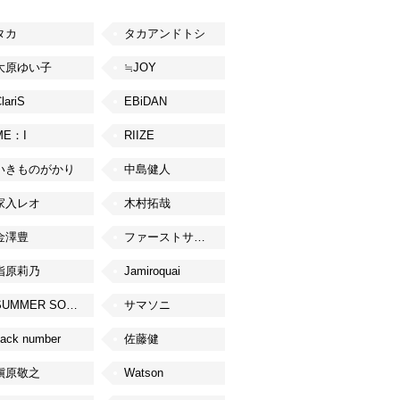
タカ
タカアンドトシ
大原ゆい子
≒JOY
lariS
EBiDAN
ME：I
RIIZE
いきものがかり
中島健人
家入レオ
木村拓哉
金澤豊
ファーストサマーウイカ
指原莉乃
Jamiroquai
SUMMER SONIC
サマソニ
ack number
佐藤健
槇原敬之
Watson