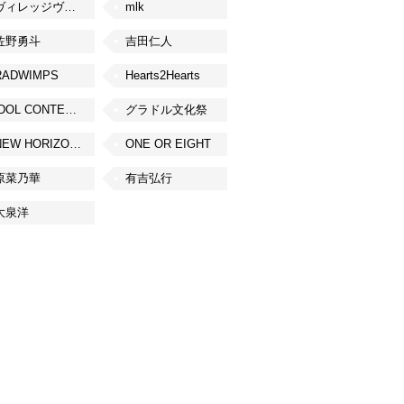
ヴィレッジヴァンガード
mlk
佐野勇斗
吉田仁人
RADWIMPS
Hearts2Hearts
IDOL CONTENT EXPO
グラドル文化祭
NEW HORIZON FEST
ONE OR EIGHT
原菜乃華
有吉弘行
大泉洋