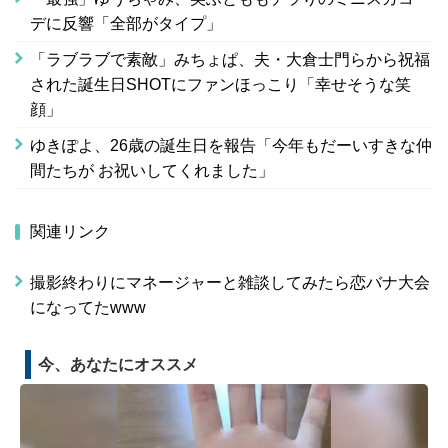
デに反響「全部がタイプ」
「ラブラブで素敵」みちょぱ、夫・大倉士門らから祝福
された誕生日SHOTにファンほっこり「幸せそうな笑
顔」
ゆきぽよ、26歳の誕生日を報告「今年もだーいすきな仲
間たちが お祝いしてくれました」
関連リンク
撮影終わりにマネージャーと雑談してみたら恋バナ大会
になってたwww
今、あなたにオススメ