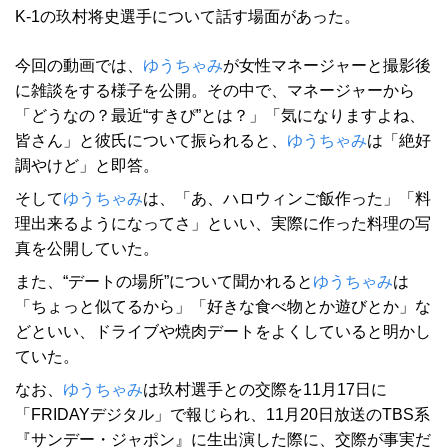
K-1の玖村将史選手について話す場面があった。
今回の動画では、
ゆうちゃみ
が女性マネージャーと撮影後
に雑談をする様子を公開。その中で、マネージャーから
「どうなの？最近“すきぴ”とは？」「気になりますよね、
皆さん」と彼氏について振られると、
ゆうちゃみ
は「絶好
調やけど」と即答。
そして
ゆうちゃみ
は、「あ、ハロウィンご飯作った」「料
理出来るようになってさ」といい、実際に作った料理の写
真を公開していた。
また、“デートの場所”について聞かれると
ゆうちゃみ
は
「ちょっと似てるから」「好きな食べ物とか遊びとか」な
どといい、ドライブや焼肉デートをよくしていると明かし
ていた。
なお、
ゆうちゃみ
は玖村選手との交際を11月17日に
「FRIDAYデジタル」で報じられ、11月20日放送のTBS系
『サンデー・ジャポン』に生出演した際に、交際が事実だ