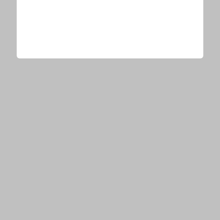
今、あなたにオススメ
全経営者・個人事業主が作るべき「圧倒的コスパのビジネスカード」
PR(クレディセゾン)