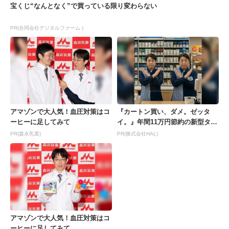
宝くじ“なんとなく”で買っている限り変わらない
PR(合同会社デジタルファーム )
アマゾンで大人気！血圧対策はコ
『カートン買い、ダメ。ゼッタ
ーヒーに足してみて
イ。』年間11万円節約の新型タバ
コが爆売れ
PR(森永乳業)
PR(株式会社HAL)
アマゾンで大人気！血圧対策はコ
ーヒーに足してみて