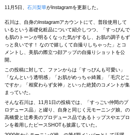
11月5日、
石川梨華
がInstagramを更新した。
石川は、自身のInstagramアカウントにて、普段使用して
いるという基礎化粧品について紹介しつつ、「すっぴんで
も肌のトーンが明るくなった気がするし、お肌の調子もず
っと良いです！ なので嬉しくて自撮りしちゃった」とコ
メントし、美肌の際立つ顔アップの自撮りショットを公
開。
この投稿に対して、ファンからは「すっぴんも可愛い」
「なんという透明感」「お肌がめっちゃ綺麗」「毛穴どこ
ですか」「相変わらず女神」といった絶賛のコメントが集
まっていた。
そんな石川は、11月1日の投稿では、「すっごい仲間のプ
ロデュース品」と綴り、自身と同じく元モーニング娘。の
高橋愛と辻希美のプロデュース品であるトップスやエプロ
ンを着用したピースSHOTも披露していた。
2000年からモーニング娘。の第4期メンバーとして活躍