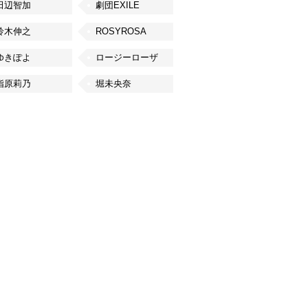
田辺智加
劇団EXILE
鈴木伸之
ROSYROSA
ゆきぽよ
ロージーローザ
指原莉乃
堀未央奈