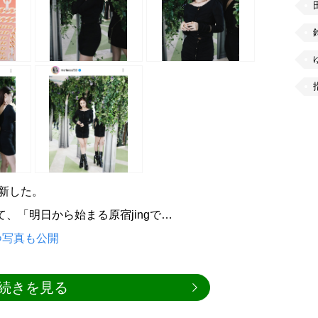
を更新した。
にて、「明日から始まる原宿jingで…
つ写真も公開
続きを見る