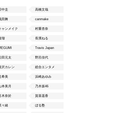
田中圭
高橋文哉
浅田舞
canmake
キャンメイク
村重杏奈
波瑠
長濱ねる
MEGUMI
Travis Japan
松田元太
野呂佳代
滝沢カレン
総合エンタメ
辻希美
浜崎あゆみ
山本美月
乃木坂46
弓木奈於
賀喜遥香
菜々緒
ぼる塾