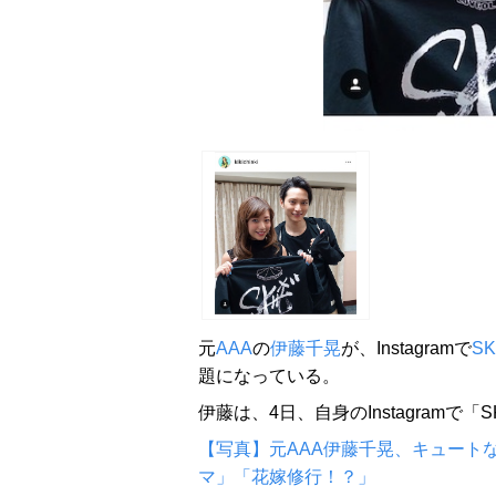
元
AAA
の
伊藤千晃
が、Instagramで
SK
題になっている。
伊藤は、4日、自身のInstagramで「
【写真】元AAA伊藤千晃、キュート
マ」「花嫁修行！？」