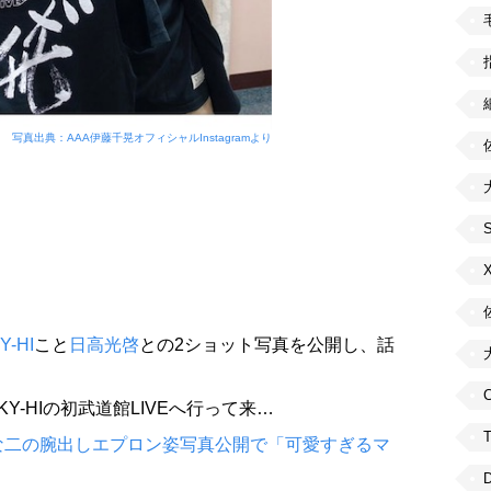
写真出典：AAA伊藤千晃オフィシャルInstagramより
Y-HI
こと
日高光啓
との2ショット写真を公開し、話
C
SKY-HIの初武道館LIVEへ行って来…
な二の腕出しエプロン姿写真公開で「可愛すぎるマ