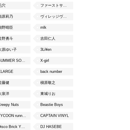
毛穴
ファーストサマーウイカ
指原莉乃
ヴィレッジヴァンガード
細野晴臣
mlk
佐野勇斗
吉田仁人
大原ゆい子
3Li¥en
SUMMER SONIC
X-girl
XLARGE
back number
佐藤健
槇原敬之
大泉洋
東城りお
reepy Nuts
Beastie Boys
TYCOON running
CAPTAIN VINYL
Disco Brick YOKOHAMA
DJ HASEBE