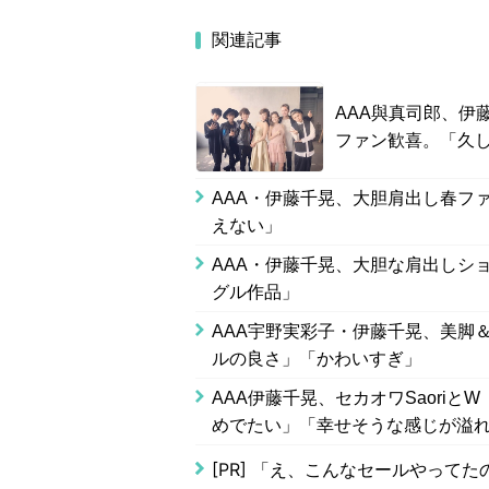
関連記事
AAA與真司郎、伊
ファン歓喜。「久し
AAA・伊藤千晃、大胆肩出し春フ
えない」
AAA・伊藤千晃、大胆な肩出しシ
グル作品」
AAA宇野実彩子・伊藤千晃、美脚
ルの良さ」「かわいすぎ」
AAA伊藤千晃、セカオワSaori
めでたい」「幸せそうな感じが溢
[PR]
「え、こんなセールやってたの？