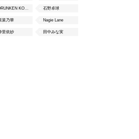
DRUNKEN KONG
石野卓球
原菜乃華
Nagie Lane
仲里依紗
田中みな実