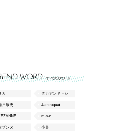
REND WORD
すべての人気ワード
タカ
タカアンドトシ
瀬戸康史
Jamiroquai
CEZANNE
m·a·c
セザンヌ
小鼻