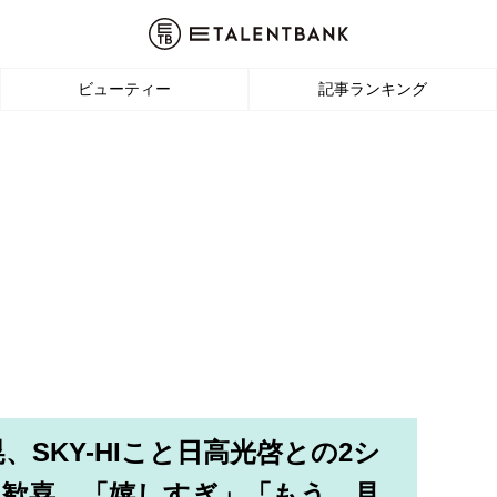
ビューティー
記事ランキング
、SKY-HIこと日高光啓との2シ
ン歓喜。「嬉しすぎ」「もう、見