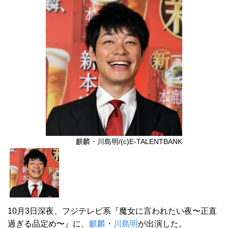
麒麟・川島明/(c)E-TALENTBANK
10月3日深夜、フジテレビ系『魔女に言われたい夜〜正直
過ぎる品定め〜』に、
麒麟
・
川島明
が出演した。