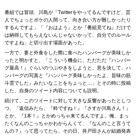
番組では冒頭、川島が「Twitterをやってるんですけど、芸
人でちょっとボケの人間って、向き合い方が難しかったり
するんですよ」「『おはよう』とか『番組見てね』だけで
は納得してもらえないんじゃないかって、自分でのルール
ですよね」と切り出す場面があった。
一方で、妻と外食をした際に食べたハンバーグが美味しか
ったと明かすと、「こういう機会に、ただただ『ハンバー
グ最高！』ぐらいのつぶやきをしようと。意を決して、ハ
ンバーグの写真と『ハンバーグ美味しかったよ、旨味の筋
斗雲でした』みたいなことをちょっと…」とその時に投稿
した、自身のツイート内容についても説明。
続けて、このツイートに対して大きな反響があったとしつ
つ、「返信みたら、『粋ですね！』『さすが川島さん！』
とか、『1本！』とかめっちゃ来てるんですよ。俺、まっ
たくなんのこっちゃかわからんくて、『なんのこと言うて
んの？』って思ってたら、その日、井戸田さんが結婚発表