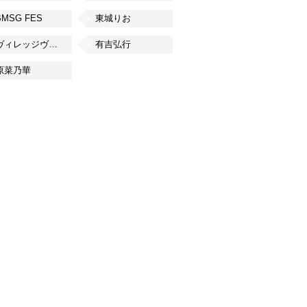
BMSG FES
東城りお
ヴィレッジヴァンガード
有吉弘行
原菜乃華