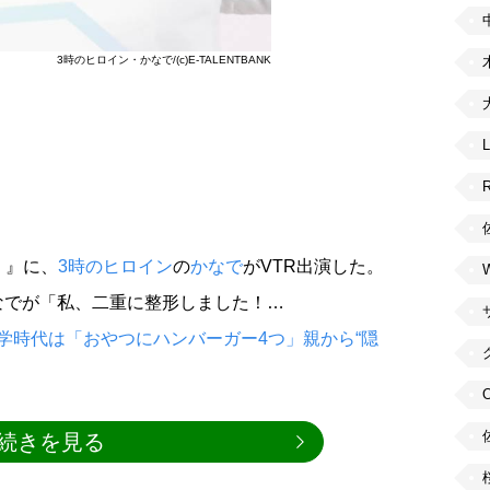
3時のヒロイン・かなで/(c)E-TALENTBANK
！』に、
3時のヒロイン
の
かなで
がVTR出演した。
なでが「私、二重に整形しました！…
学時代は「おやつにハンバーガー4つ」親から“隠
続きを見る