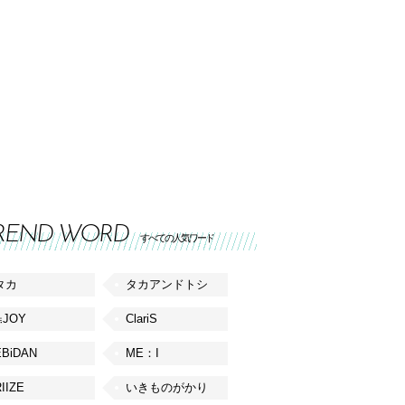
REND WORD
すべての人気ワード
タカ
タカアンドトシ
≒JOY
ClariS
EBiDAN
ME：I
IIZE
いきものがかり