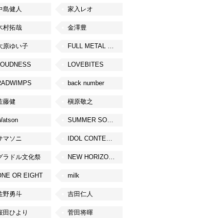
中島健人
家入レオ
木村拓哉
金澤豊
大原ゆい子
FULL METAL JAPAN 2026
LOUDNESS
LOVEBITES
RADWIMPS
back number
佐藤健
槇原敬之
Watson
SUMMER SONIC
サマソニ
IDOL CONTENT EXPO
グラドル文化祭
NEW HORIZON FEST
ONE OR EIGHT
milk
佐野勇斗
吉田仁人
桜田ひより
菅田将暉