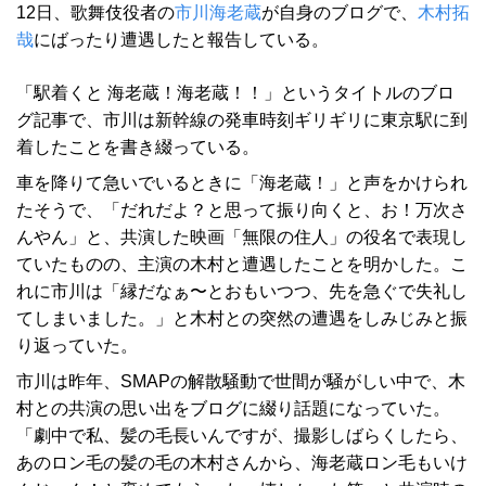
12日、歌舞伎役者の
市川海老蔵
が自身のブログで、
木村拓
哉
にばったり遭遇したと報告している。
「駅着くと 海老蔵！海老蔵！！」というタイトルのブロ
グ記事で、市川は新幹線の発車時刻ギリギリに東京駅に到
着したことを書き綴っている。
車を降りて急いでいるときに「海老蔵！」と声をかけられ
たそうで、「だれだよ？と思って振り向くと、お！万次さ
んやん」と、共演した映画「無限の住人」の役名で表現し
ていたものの、主演の木村と遭遇したことを明かした。こ
れに市川は「縁だなぁ〜とおもいつつ、先を急ぐで失礼し
てしまいました。」と木村との突然の遭遇をしみじみと振
り返っていた。
市川は昨年、SMAPの解散騒動で世間が騒がしい中で、木
村との共演の思い出をブログに綴り話題になっていた。
「劇中で私、髪の毛長いんですが、撮影しばらくしたら、
あのロン毛の髪の毛の木村さんから、海老蔵ロン毛もいけ