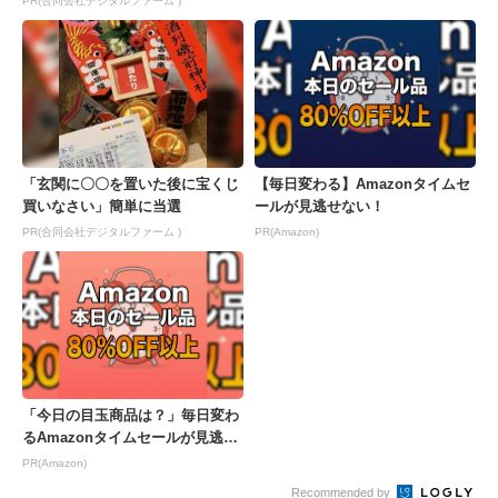
PR(合同会社デジタルファーム )
「玄関に〇〇を置いた後に宝くじ
【毎日変わる】Amazonタイムセ
買いなさい」簡単に当選
ールが見逃せない！
PR(合同会社デジタルファーム )
PR(Amazon)
「今日の目玉商品は？」毎日変わ
るAmazonタイムセールが見逃せ
ない
PR(Amazon)
Recommended by