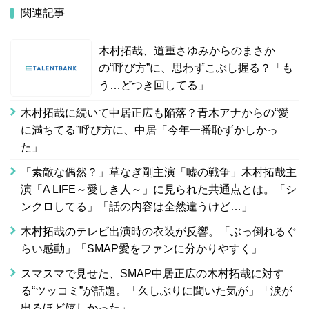
関連記事
木村拓哉、道重さゆみからのまさか
の“呼び方”に、思わずこぶし握る？「も
う…どつき回してる」
木村拓哉に続いて中居正広も陥落？青木アナからの“愛
に満ちてる”呼び方に、中居「今年一番恥ずかしかっ
た」
「素敵な偶然？」草なぎ剛主演「嘘の戦争」木村拓哉主
演「A LIFE～愛しき人～」に見られた共通点とは。「シ
ンクロしてる」「話の内容は全然違うけど…」
木村拓哉のテレビ出演時の衣装が反響。「ぶっ倒れるぐ
らい感動」「SMAP愛をファンに分かりやすく」
スマスマで見せた、SMAP中居正広の木村拓哉に対す
る“ツッコミ”が話題。「久しぶりに聞いた気が」「涙が
出るほど嬉しかった」