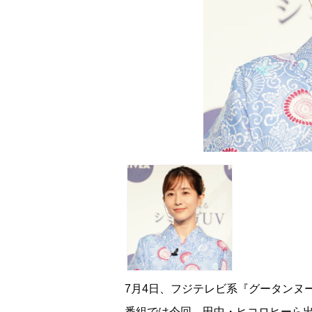
7月4日、フジテレビ系『グータンヌ
番組では今回、田中・ヒコロヒーら出