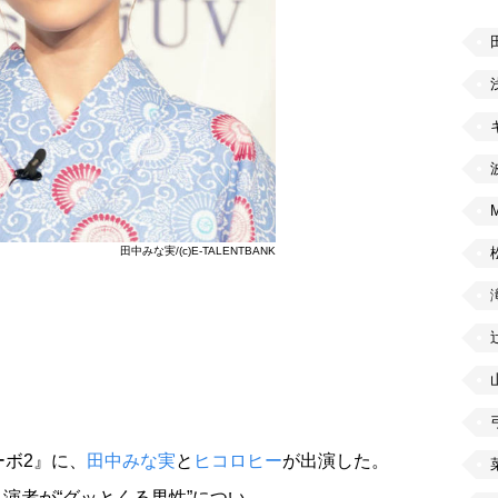
田中みな実/(c)E-TALENTBANK
ーボ2』に、
田中みな実
と
ヒコロヒー
が出演した。
演者が“グッとくる男性”につい…