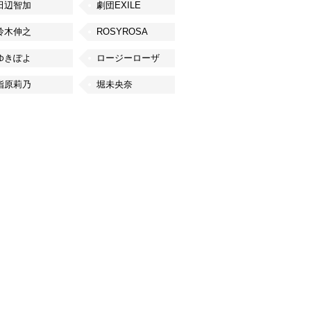
田辺智加
劇団EXILE
鈴木伸之
ROSYROSA
ゆきぽよ
ロージーローザ
指原莉乃
堀未央奈