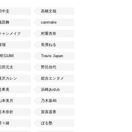
田中圭
高橋文哉
浅田舞
canmake
キャンメイク
村重杏奈
波瑠
長濱ねる
MEGUMI
Travis Japan
松田元太
野呂佳代
滝沢カレン
総合エンタメ
辻希美
浜崎あゆみ
山本美月
乃木坂46
弓木奈於
賀喜遥香
菜々緒
ぼる塾