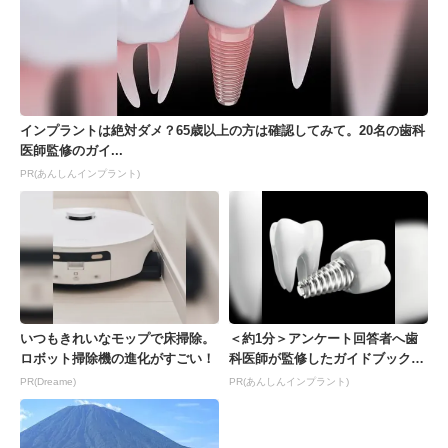
インプラントは絶対ダメ？65歳以上の方は確認してみて。20名の歯科
医師監修のガイ...
PR(あんしんインプラント)
いつもきれいなモップで床掃除。
＜約1分＞アンケート回答者へ歯
ロボット掃除機の進化がすごい！
科医師が監修したガイドブックを
プレゼント。65歳以...
PR(Dreame)
PR(あんしんインプラント)