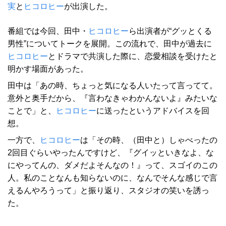
実
と
ヒコロヒー
が出演した。
番組では今回、田中・
ヒコロヒー
ら出演者が“グッとくる
男性”についてトークを展開。この流れで、田中が過去に
ヒコロヒー
とドラマで共演した際に、恋愛相談を受けたと
明かす場面があった。
田中は「あの時、ちょっと気になる人いたって言ってて。
意外と奥手だから、『言わなきゃわかんないよ』みたいな
ことで」と、
ヒコロヒー
に送ったというアドバイスを回
想。
一方で、
ヒコロヒー
は「その時、（田中と）しゃべったの
2回目ぐらいやったんですけど、『グイッといきなよ、な
にやってんの、ダメだよそんなの！』って、スゴイのこの
人。私のことなんも知らないのに、なんでそんな感じで言
えるんやろうって」と振り返り、スタジオの笑いを誘っ
た。