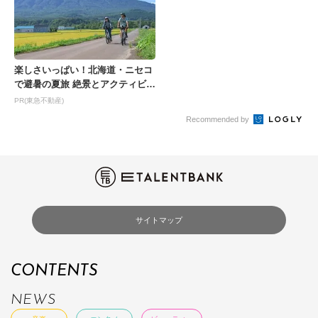
楽しさいっぱい！北海道・ニセコ
で避暑の夏旅 絶景とアクティビテ
ィが揃う「ニセコ東...
PR(東急不動産)
Recommended by
サイトマップ
CONTENTS
NEWS