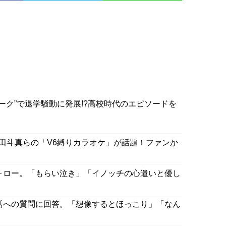
マーク”で退学騒動に発展!?高校時代のエピソードを
田斗真らの「V6縛りカラオケ」が話題！ファンか
ォロー。「もらい泣き」「イノッチの心遣いと優し
活への質問に回答。「想像するとほっこり」「なん