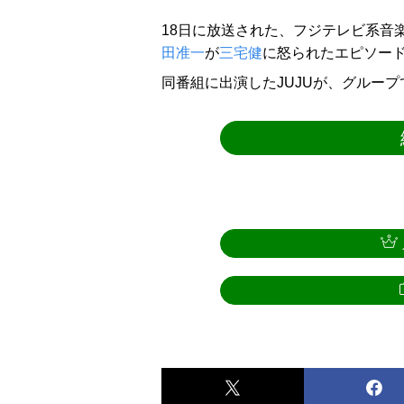
18日に放送された、フジテレビ系音楽番
田准一
が
三宅健
に怒られたエピソー
同番組に出演したJUJUが、グルー