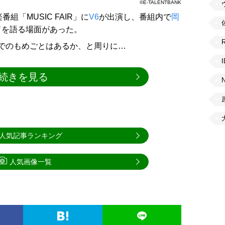
©E-TALENTBANK
組「MUSIC FAIR」に
V6
が出演し、番組内で
岡
ドを語る場面があった。
プでのもめごとはあるか、と周りに…
続きを見る
人気記事ランキング
人気画像一覧