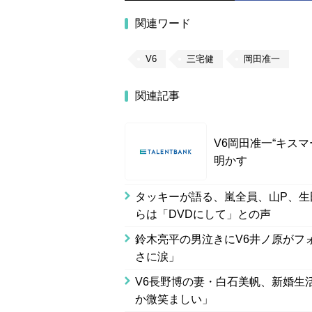
関連ワード
V6
三宅健
岡田准一
関連記事
V6岡田准一“キス
明かす
タッキーが語る、嵐全員、山P、生
らは「DVDにして」との声
鈴木亮平の男泣きにV6井ノ原がフ
さに涙」
V6長野博の妻・白石美帆、新婚生
か微笑ましい」