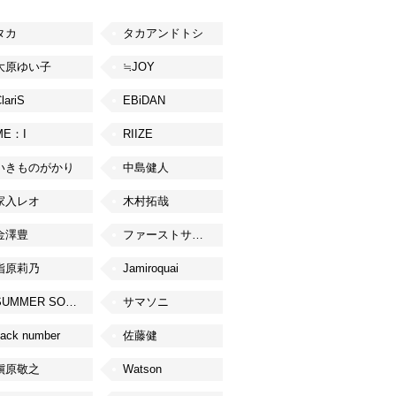
タカ
タカアンドトシ
大原ゆい子
≒JOY
lariS
EBiDAN
ME：I
RIIZE
いきものがかり
中島健人
家入レオ
木村拓哉
金澤豊
ファーストサマーウイカ
指原莉乃
Jamiroquai
SUMMER SONIC
サマソニ
ack number
佐藤健
槇原敬之
Watson