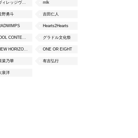
ヴィレッジヴァンガード
mlk
佐野勇斗
吉田仁人
RADWIMPS
Hearts2Hearts
IDOL CONTENT EXPO
グラドル文化祭
NEW HORIZON FEST
ONE OR EIGHT
原菜乃華
有吉弘行
大泉洋