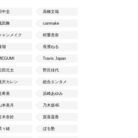
田中圭
高橋文哉
浅田舞
canmake
キャンメイク
村重杏奈
波瑠
長濱ねる
MEGUMI
Travis Japan
松田元太
野呂佳代
滝沢カレン
総合エンタメ
辻希美
浜崎あゆみ
山本美月
乃木坂46
弓木奈於
賀喜遥香
菜々緒
ぼる塾