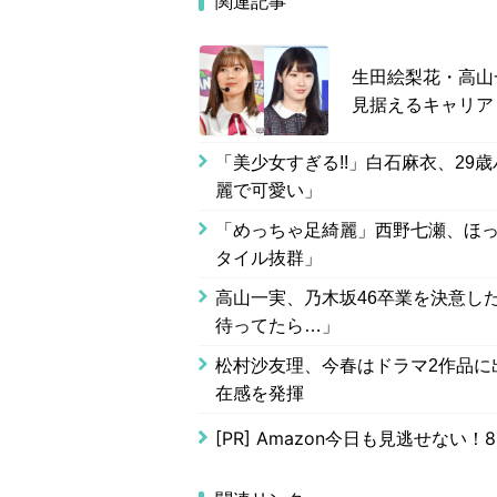
関連記事
生田絵梨花・高山
見据えるキャリア
「美少女すぎる!!」白石麻衣、29
麗で可愛い」
「めっちゃ足綺麗」西野七瀬、ほ
タイル抜群」
高山一実、乃木坂46卒業を決意し
待ってたら…」
松村沙友理、今春はドラマ2作品に
在感を発揮
[PR]
Amazon今日も見逃せない！8