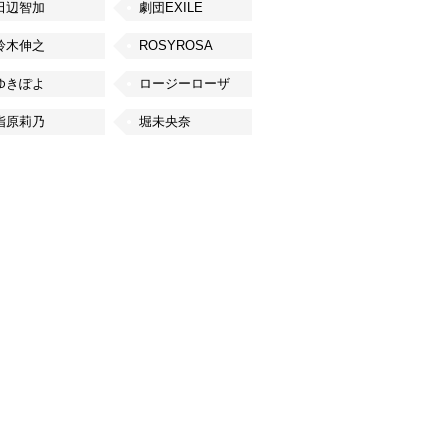
田辺智加
劇団EXILE
鈴木伸之
ROSYROSA
ゆきぽよ
ロージーローザ
指原莉乃
堀未央奈