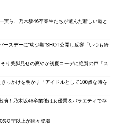
一実ら、乃木坂46卒業生たちが選んだ新しい道と
歳バースデーに“幼少期”SHOT公開し反響「いつも綺
っそり美脚見せの爽やか初夏コーデに絶賛の声「ス
たきっかけを明かす「アイドルとして100点な時を
出演！乃木坂46卒業後は女優業＆バラエティで存
0%OFF以上が続々登場