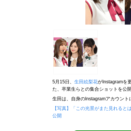
5月15日、
生田絵梨花
がInstagr
た、卒業生らとの集合ショットを公
生田は、自身のInstagramアカウントにて
【写真】「この光景がまた見れるとは思
公開