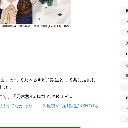
生田絵梨花、白石麻衣、西野七瀬/(c)E-TALENTBANK
amを更新。かつて乃木坂46の1期生として共に活動し
開した。
、「乃木坂46 10th YEAR BIR…
ってなかった…」と反響の“元1期生”5SHOTを