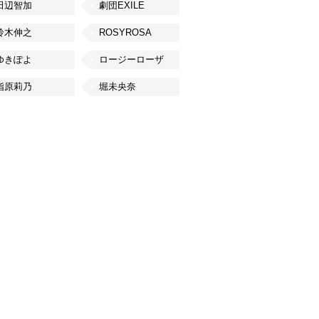
田辺智加
劇団EXILE
鈴木伸之
ROSYROSA
ゆきぽよ
ロージーローザ
指原莉乃
堀未央奈