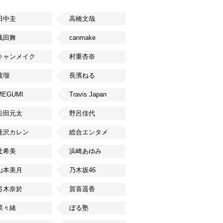
田中圭
高橋文哉
浅田舞
canmake
キャンメイク
村重杏奈
波瑠
長濱ねる
MEGUMI
Travis Japan
松田元太
野呂佳代
滝沢カレン
総合エンタメ
辻希美
浜崎あゆみ
山本美月
乃木坂46
弓木奈於
賀喜遥香
菜々緒
ぼる塾