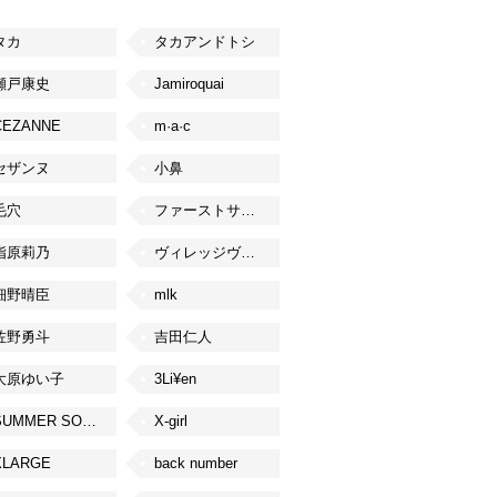
タカ
タカアンドトシ
瀬戸康史
Jamiroquai
CEZANNE
m·a·c
セザンヌ
小鼻
毛穴
ファーストサマーウイカ
指原莉乃
ヴィレッジヴァンガード
細野晴臣
mlk
佐野勇斗
吉田仁人
大原ゆい子
3Li¥en
SUMMER SONIC
X-girl
XLARGE
back number