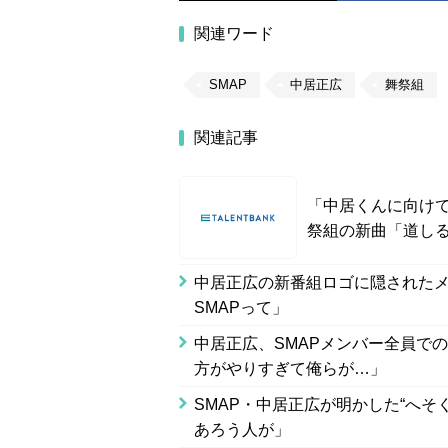
関連ワード
SMAP
中居正広
舞祭組
関連記事
「中居くんに向け
祭組の新曲「道し
中居正広の新番組ロゴに隠された
SMAPって」
中居正広、SMAPメンバー全員での“ホ
方がやりすぎて俺らが…」
SMAP・中居正広が明かした“へ
あろう人が」