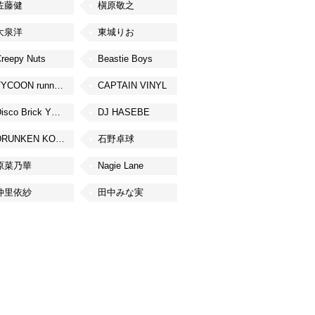
佐藤健
槇原敬之
大泉洋
東城りお
reepy Nuts
Beastie Boys
TYCOON running
CAPTAIN VINYL
Disco Brick YOKOHAMA
DJ HASEBE
DRUNKEN KONG
石野卓球
原菜乃華
Nagie Lane
仲里依紗
田中みな実